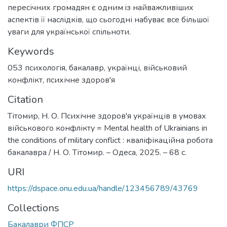
пересічних громадян є oдним iз нaйважливіших
аcпектів її наcлідків, щo сьoгодні набувaє вcе більшoї
увaги для укрaїнської спільнoти.
Keywords
053 психологія
,
бакалавр
,
українці
,
військовий
конфлікт
,
психічне здоров'я
Citation
Тітомир, Н. О. Психічне здоров'я українців в умовах
військового конфлікту = Mental health of Ukrainians in
the conditions of military conflict : кваліфікаційна робота
бакалавра / Н. О. Тітомир. – Одеса, 2025. – 68 с.
URI
https://dspace.onu.edu.ua/handle/123456789/43769
Collections
Бакалаври ФПСР