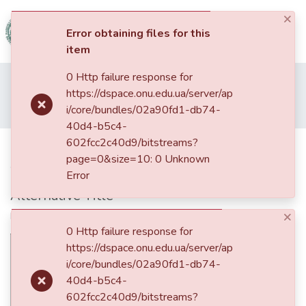
×
(current)
Log In
Error obtaining files for this
item
Communities
0 Http failure response for
Home
01. Кваліфікаційні випускні роботи здобувачів вищої освіти
&
https://dspace.onu.edu.ua/server/ap
Факультет психології та соціальної роботи
Бакалаври ФПСР
Collections
i/core/bundles/02a90fd1-db74-
Психічне здоров'я українців в умовах військового конфлікту
40d4-b5c4-
All of DSpace
602fcc2c40d9/bitstreams?
Психічне здоров'я українців в
page=0&size=10: 0 Unknown
умовах військового конфлікту
Statistics
Error
Alternative Title
×
Mental health of Ukrainians in the conditions of military conflict
0 Http failure response for
https://dspace.onu.edu.ua/server/ap
i/core/bundles/02a90fd1-db74-
40d4-b5c4-
602fcc2c40d9/bitstreams?