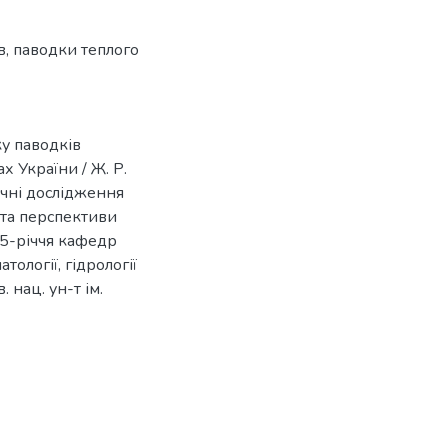
в
,
паводки теплого
у паводків
х України / Ж. Р.
ічні дослідження
 та перспективи
75-річчя кафедр
тології, гідрології
. нац. ун-т ім.