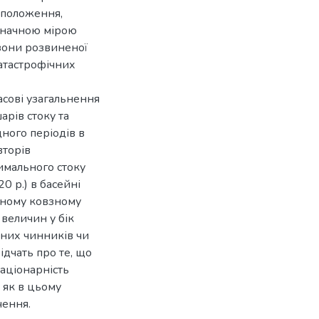
 положення,
 значною мірою
 зони розвиненої
катастрофічних
асові узагальнення
арів стоку та
ного періодів в
вторів
имального стоку
0 р.) в басейні
ічному ковзному
величин у бік
них чинників чи
ідчать про те, що
таціонарність
 як в цьому
чення.