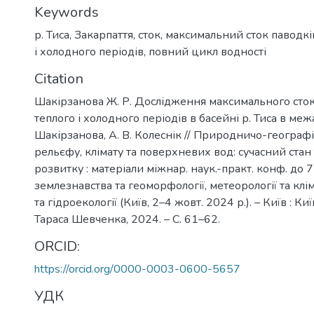
Keywords
р. Тиса
,
Закарпаття
,
сток
,
максимальний сток паводкі
і холодного періодів
,
повний цикл водності
Citation
Шакірзанова Ж. Р. Дослідження максимального сток
теплого і холодного періодів в басейні р. Тиса в межа
Шакірзанова, А. В. Колеснік // Природничо-географ
рельєфу, клімату та поверхневих вод: сучасний стан
розвитку : матеріали міжнар. наук.-практ. конф. до 
землезнавства та геоморфології, метеорології та кліма
та гідроекології (Київ, 2–4 жовт. 2024 р.). – Київ : Київ
Тараса Шевченка, 2024. – С. 61–62.
ORCID:
https://orcid.org/0000-0003-0600-5657
УДК