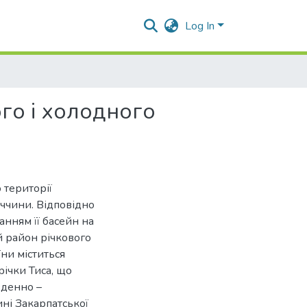
Log In
го і холодного
 території
аччини. Відповідно
нням її басейн на
й район річкового
їни міститься
ічки Тиса, що
вденно –
ині Закарпатської