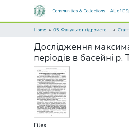
Communities & Collections
All of D
Home
05. Факультет гідрометеорології і екології
Статт
Дослідження максима
періодів в басейні р.
Files