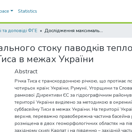
Space
Statistics
і та доповіді ФГЕ
Дослідження максимального стоку паводків теплого і холодного періодів в басейні р. Тиса в межах України
льного стоку паводків тепло
 Тиса в межах України
Abstract
Річка Тиса є транскордонною річкою, що протікає по
чотирьох країн: України, Румунії, Угорщини та Слов
рамкової Директиви ЄС за гідрографічним районува
території України виділено за методикою в окреми
суббасейну Тиси в межах України. На території Укра
верхня, переважно правобережна частина басейна р
розміщена в двох геоморфологічних областях на пі
західному схилі Карпат і на південно – західній част