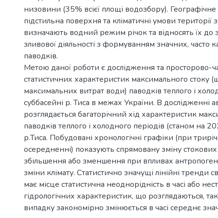
низовини (35% всієї площі водозбору). Географічне
підстильна поверхня та кліматичні умови території
визначають водний режим річок та відносять їх до
зливової діяльності з формуванням значних, часто 
паводків.
Метою даної роботи є дослідження та просторово-ч
статистичних характеристик максимального стоку (ш
максимальних витрат води) паводків теплого і холод
суббасейні р. Тиса в межах України. В дослідженні а
розглядається багаторічний хід характеристик макс
паводків теплого і холодного періодів (станом на 202
р.Тиса. Побудовані хронологічні графіки (при трир
осередненні) показують спрямовану зміну стокових 
збільшення або зменшення при впливах антропоген
зміни клімату. Статистично значущі лінійні тренди св
має місце статистична неоднорідність в часі або нес
гідрологічних характеристик, що розглядаються, так
випадку закономірно змінюється в часі середнє зна