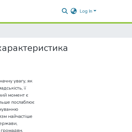
Log In
характеристика
начну увагу, як
дськість, її
ний момент є
льше послаблює
онуванню
изм найчастіше
держави,
 громадян,