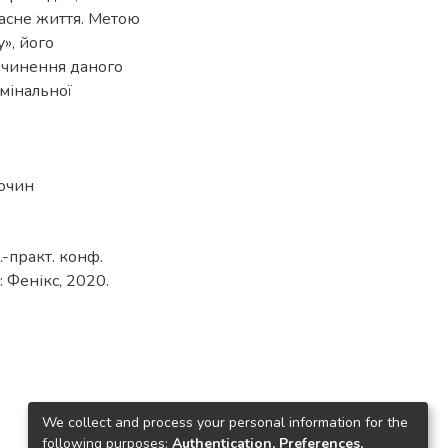
ласне життя. Метою
», його
вчинення даного
имінальної
очин
.-практ. конф.
: Фенікс, 2020.
We collect and process your personal information for the
following purposes:
Authentication, Preferences,