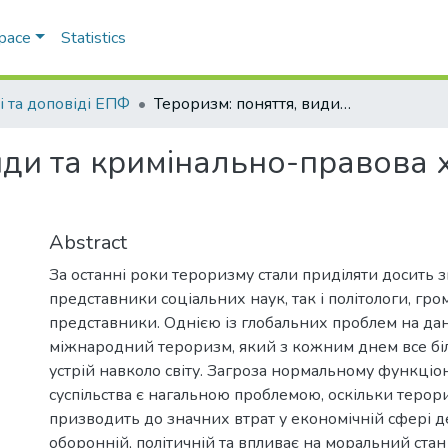
Space
Statistics
і та доповіді ЕПФ
Тероризм: поняття, види та кримінально-правова характеристика злочину
види та кримінально-правова 
Abstract
За останні роки тероризму стали приділяти досить з
представники соціальних наук, так і політологи, грома
представники. Однією із глобальних проблем на да
міжнародний тероризм, який з кожним днем все бі
устрій навколо світу. Загроза нормальному функці
суспільства є нагальною проблемою, оскільки терор
призводить до значних втрат у економічній сфері 
оборонній, політичній та впливає на моральний стан