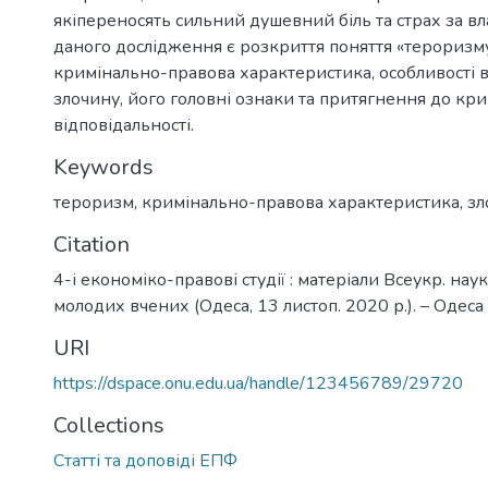
якіпереносять сильний душевний біль та страх за в
даного дослідження є розкриття поняття «тероризму
кримінально-правова характеристика, особливості 
злочину, його головні ознаки та притягнення до кр
відповідальності.
Keywords
тероризм
,
кримінально-правова характеристика
,
зл
Citation
4-і економіко-правові студії : матеріали Всеукр. наук
молодих вчених (Одеса, 13 листоп. 2020 р.). – Одеса 
URI
https://dspace.onu.edu.ua/handle/123456789/29720
Collections
Статті та доповіді ЕПФ