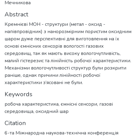
Мечникова
Abstract
Кремнієві МОН - структури (метал - оксид -
напівпровідник) з нанорозмірним пористим оксидним
шаром дуже перспективні для виготовлення на їх
основі ємнісних сенсорів вологості газових
середовищ, так як мають високу вологочутливість,
малий гістерезис та лінійність робочої характеристики.
Механізми вологочутливості структур були розкрити
раніше, однак причини лінійності робочої
характеристики з’ясовані не були.
Keywords
робоча характеристика
,
ємнісні сенсори
,
газові
середовища
,
оксидний шар
Citation
6-та Міжнародна наукова-технічна конференція