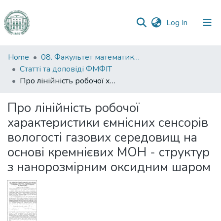
(current)
Log In
Communities
Home
08. Факультет математики, фізики та інформаційних технологій
&
Статті та доповіді ФМФІТ
Collections
Про лінійність робочої характеристики ємнісних сенсорів вологості газових середовищ на основі кремнієвих МОН - структур з нанорозмірним оксидним шаром
All of DSpace
Про лінійність робочої
характеристики ємнісних сенсорів
Statistics
вологості газових середовищ на
основі кремнієвих МОН - структур
з нанорозмірним оксидним шаром