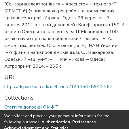
"Сенсорна електроніка та мікросистемні технології"
(СЕМСТ-6) (з виставкою розробок та промислових
зразків сенсорів), Україна, Одеса, 29 вересня - 3
жовтня 2014 р. : тези доповідей : Конф. присвяч.150-й
річниці Одеського нац. ун-ту ім. І.І. Мечникова і 100-
річчю науки про напівпровідники / гол. ред.: В. А.
Сминтина; редкол.: О. Є. Бєляєв [та ін.]; НАН України,
Ін-т фізики напівпровідників ім. В. Є. Лашкарьова,
Одеський нац. ун-т ім. І.І. Мечникова. – Одеса :
Астропринт, 2014. – 265 с.
URI
https://dspace.onu.edu.ua/handle/123456789/23367
Collections
Статті та доповіді ФМФІТ
We collect and process your personal information for the
Full item page
following purposes:
Authentication, Preferences,
Acknowledgement and Statistics
.