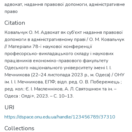
адвокат
,
надання правової допомоги
,
адмiнiстративне
право
Citation
Ковальчук О. М. Адвокат як суб’єкт надання правової
допомоги в адмiнiстративному правi / О. М. Ковальчук
// Матеріали 78-ї наукової конференції
професорсько-викладацького складу і наукових
працівників економіко-правового факультету
Одеського національного університету імені І. І.
Мечникова (22–24 листопада 2023 р., м. Одеса) / ОНУ
ім. І. І. Мечникова, ЕПФ; відп. ред. О. В. Побережець ;
ред. кол.: Є. І. Масленніков, А. Л. Святошнюк та ін. –
Одеса : Олді+, 2023. – С. 10–13.
URI
https://dspace.onu.edu.ua/handle/123456789/37310
Collections