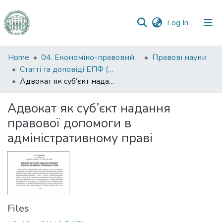
(current)
Log In
Communities
Home
04. Економіко-правовий факультет
Правові науки
&
Статті та доповіді ЕПФ (Правові науки)
Collections
Адвокат як суб’єкт надання правової допомоги в адмiнiстративному правi
All of DSpace
Адвокат як суб’єкт надання
правової допомоги в
Statistics
адмiнiстративному правi
Files