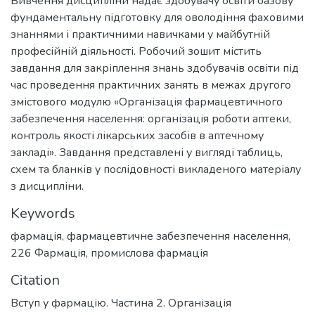
Вивчення дисципліни надає здобувачу освіти базову
фундаментальну підготовку для оволодіння фаховими
знаннями і практичними навичками у майбутній
професійній діяльності. Робочий зошит містить
завдання для закріплення знань здобувачів освіти під
час проведення практичних занять в межах другого
змістового модулю «Організація фармацевтичного
забезпечення населення: організація роботи аптеки,
контроль якості лікарських засобів в аптечному
закладі». Завдання представлені у вигляді таблиць,
схем та бланків у послідовності викладеного матеріалу
з дисципліни.
Keywords
фармація
,
фармацевтичне забезпечення населення
,
226 Фармація, промислова фармація
Citation
Вступ у фармацію. Частина 2. Організація