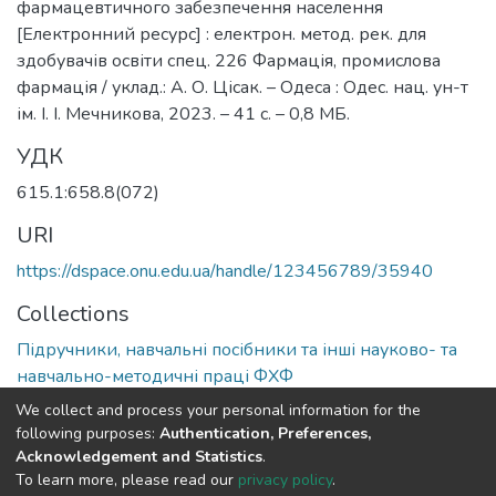
фармацевтичного забезпечення населення
[Електронний ресурс] : електрон. метод. рек. для
здобувачів освіти спец. 226 Фармація, промислова
фармація / уклад.: А. О. Цісак. – Одеса : Одес. нац. ун-т
ім. І. І. Мечникова, 2023. – 41 с. – 0,8 МБ.
УДК
615.1:658.8(072)
URI
https://dspace.onu.edu.ua/handle/123456789/35940
Collections
Підручники, навчальні посібники та інші науково- та
навчально-методичні праці ФХФ
We collect and process your personal information for the
Full item page
following purposes:
Authentication, Preferences,
Acknowledgement and Statistics
.
To learn more, please read our
privacy policy
.
DSpace software
copyright © 2009-2026
LYRASIS