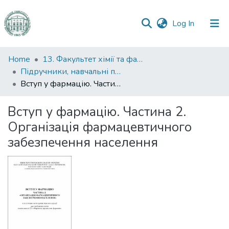
(current)
Log In
Communities
Home
13. Факультет хімії та фармації
&
Підручники, навчальні посібники та інші науково- та навчально-методичні праці ФХФ
Collections
Вступ у фармацію. Частина 2. Організація фармацевтичного забезпечення населення
All of DSpace
Вступ у фармацію. Частина 2.
Організація фармацевтичного
Statistics
забезпечення населення