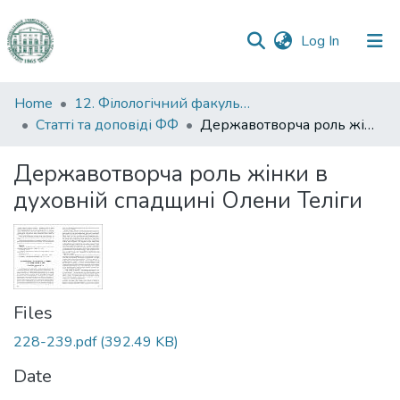
(current)
Log In
Communities
Home
12. Філологічний факультет
&
Статті та доповіді ФФ
Державотворча роль жінки в духовній спадщині Олени Теліги
Collections
Державотворча роль жінки в
All of DSpace
духовній спадщині Олени Теліги
Statistics
Files
228-239.pdf
(392.49 KB)
Date