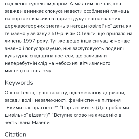
наділеної художнім даром. А між тим все так, хоч
завжди виникає спокуса навести особливий глянець
на портрет класика в царині духу і національних
державотворчих змагань з нагоди ювілейної дати, як
те маємо у зв’язку з 90-річчям О.Теліги, що припало на
липень 1997 року. Тут же дещо інша ситуація: менше
знаємо і популяризуємо, ніж заслуговують подвиг і
культурна спадщина поетеси, що залишили
неперебутній слід на небосхилі вітчизняного
мистецтва і вітаїзму.
Keywords
Олена Теліга
,
грані таланту
,
відстоювання держави
,
засади волі і незалежності
,
феміністичне питання
,
“Якими нас прагнете?”
,
“Партачі життя (До проблеми
цивільної відваги)”
,
“Вступне слово на академію в
честь Івана Мазепи”
Citation