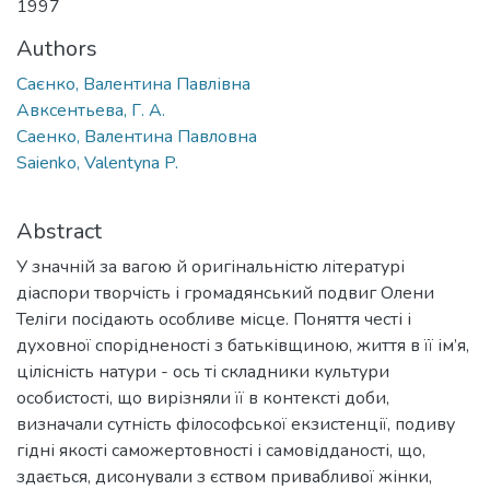
1997
Authors
Саєнко, Валентина Павлівна
Авксентьева, Г. А.
Саенко, Валентина Павловна
Saienko, Valentyna P.
Abstract
У значній за вагою й оригінальністю літературі
діаспори творчість і громадянський подвиг Олени
Теліги посідають особливе місце. Поняття честі і
духовної спорідненості з батьківщиною, життя в її ім’я,
цілісність натури - ось ті складники культури
особистості, що вирізняли її в контексті доби,
визначали сутність філософської екзистенції, подиву
гідні якості саможертовності і самовідданості, що,
здається, дисонували з єством привабливої жінки,