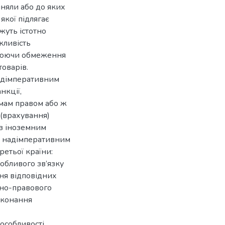
йняли або до яких
якої підлягає
жуть істотно
жливість
влюючи обмеження
товарів.
надімперативним
нкції,
рмам правом або ж
 (врахування)
із іноземним
и надімперативним
етьої країни:
собливого зв’язку
ня відповідних
ьно-правового
виконання
 особливості