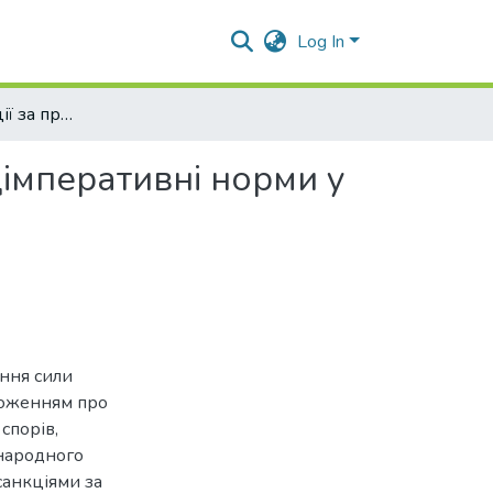
Log In
Економічні санкції за правом третьої країни як наідімперативні норми у міжнародному приватному праві
ідімперативні норми у
ання сили
ложенням про
спорів,
жнародного
санкціями за