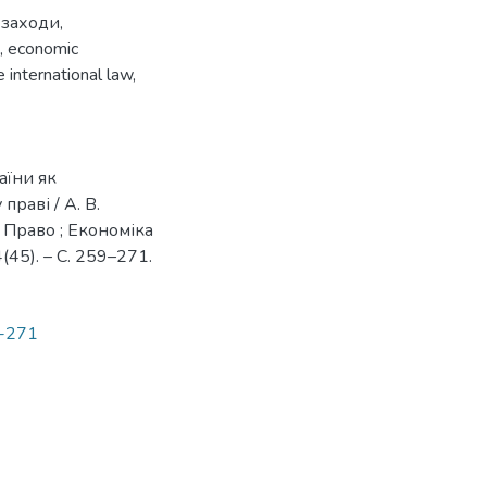
 заходи
,
,
economic
e international law
,
аїни як
раві / А. В.
 ; Право ; Економіка
(45). – С. 259–271.
9-271