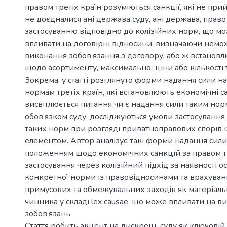
правом третіх країн розуміються санкції, які не при
не доєдналися ані держава суду, ані держава, право 
застосуванню відповідно до колізійних норм, що мо
впливати на договірні відносини, визначаючи немо
виконання зобов’язання з договору, або ж встано
щодо асортименту, максимальної ціни або кількості 
Зокрема, у статті розглянуто форми надання сили 
нормам третіх країн, які встановлюють економічні са
висвітлюється питання чи є надання сили таким но
обов’язком суду, досліджуються умови застосування
таких норм при розгляді приватноправових спорів 
елементом. Автор аналізує такі форми надання сил
положенням щодо економічних санкцій за правом тр
застосування через колізійний підхід за наявності о
конкретної норми із правовідносинами та врахуван
примусових та обмежувальних заходів як матеріал
чинника у складі lex causae, що може впливати на 
зобов’язань.
Стаття робить акцент на дискреції суду як ключовій