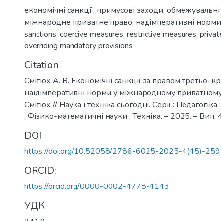
економічні санкції
,
примусові заходи
,
обмежувальні
міжнародне приватне право
,
надімперативні норми
sanctions
,
coercive measures
,
restrictive measures
,
privat
overriding mandatory provisions
Citation
Смітюх А. В. Економічні санкції за правом третьої кр
наідімперативні норми у міжнародному приватному п
Смітюх // Наука і техніка сьогодні. Серії : Педагогіка
; Фізико-математичні науки ; Техніка. – 2025. – Вип. 4
DOI
https://doi.org/10.52058/2786-6025-2025-4(45)-25
ORCID:
https://orcid.org/0000-0002-4778-4143
УДК