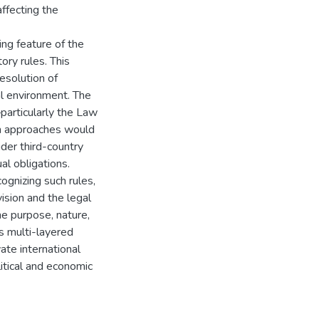
affecting the
ing feature of the
ory rules. This
resolution of
al environment. The
—particularly the Law
n approaches would
ider third-country
al obligations.
cognizing such rules,
sion and the legal
e purpose, nature,
s multi-layered
ate international
itical and economic