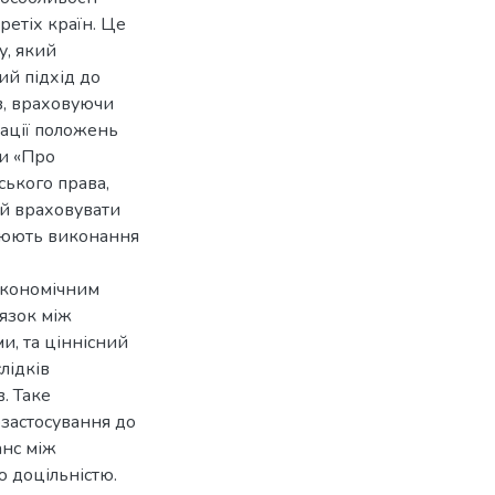
етіх країн. Це
у, який
ий підхід до
в, враховуючи
зації положень
ни «Про
ського права,
 й враховувати
влюють виконання
 економічним
’язок між
, та ціннісний
лідків
. Таке
озастосування до
анс між