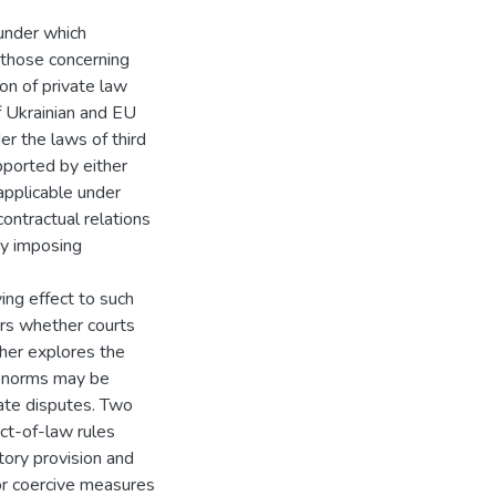
 under which
y those concerning
on of private law
f Ukrainian and EU
er the laws of third
ported by either
applicable under
contractual relations
by imposing
ing effect to such
ers whether courts
ther explores the
ch norms may be
vate disputes. Two
ict-of-law rules
ory provision and
e or coercive measures