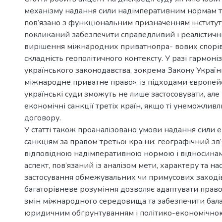
механізму надання сили надімперативним нормам тр
пов’язано з функціональним призначенням інститут
покликаний забезпечити справедливий і реалістичн
вирішення міжнародних приватнопра- вових спорі
складність геополітичного контексту. У разі гармоні
українського законодавства, зокрема Закону Украї
міжнародне приватне право», із підходами європей
українські суди зможуть не лише застосовувати, але
економічні санкції третіх країн, якщо ті унеможли
договору.
У статті також проаналізовано умови надання сили
санкціям за правом третьої країни: географічний зв
відповідною надімперативною нормою і відносинами
аспект, пов’язаний із аналізом мети, характеру та нас
застосування обмежувальних чи примусових заходів
багаторівневе розуміння дозволяє адаптувати прав
змін міжнародного середовища та забезпечити бал