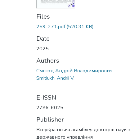
Files
259-271.pdf
(520.31 KB)
Date
2025
Authors
Смітюх, Андрій Володимирович
Smitiukh, Andrii V.
E-ISSN
2786-6025
Publisher
Всеукраїнська асамблея докторів наук з
державного управління