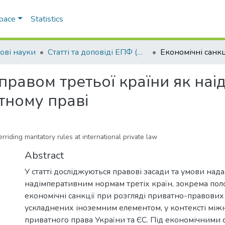
Space
Statistics
ові науки
Статті та доповіді ЕПФ (Правові науки)
 правом третьої країни як на
тному праві
rriding mantatory rules at international private law
Abstract
У статті досліджуються правові засади та умови над
надімперативним нормам третіх країн, зокрема по
економічні санкції при розгляді приватно-правових 
ускладнених іноземним елементом, у контексті мі
приватного права України та ЄС. Під економічними 