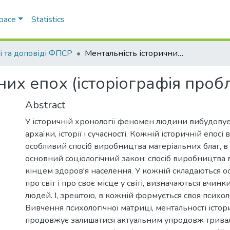
Space
Statistics
ті та доповіді ФПСР
Ментальність історичних епох (історіографія проблеми)
них епох (історіографія проб
Abstract
У історичній хронології феномен людини вибудовуєт
архаїки, історії і сучасності. Кожній історичній епосі 
особливий спосіб виробництва матеріальних благ, в
основний соціологічний закон: спосіб виробництва 
кінцем здоров'я населення. У кожній складаються о
про світ і про своє місце у світі, визначаються вчинк
людей. І, зрештою, в кожній формується своя психол
Вивчення психологічної матриці, ментальності істо
продовжує залишатися актуальним упродовж тривало