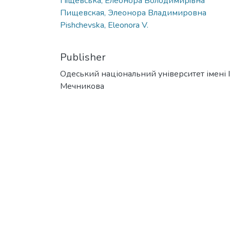
Пiщевська, Елеонора Володимирiвна
Пищевская, Элеонора Владимировна
Pishchevska, Eleonora V.
Publisher
Одеський національний університет імені І. 
Мечникова