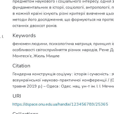
предметом наукового і соціального інтересу, одній 
фундаментальних в історії, соціології, антропології, 
в кожній країні існують різні критерії вивчення цьог
методи його дослідження, що формуються на протязі
останніх двохсот років.
Keywords
І.
феномен людини
,
психологічна матриця
,
принцип і
особливості світосприйняття різних народів
,
Рене Д
Монтеск’є
,
Жюль Мишле
Citation
Гендерна конструкція соціуму : історія і сучасність : 
всеукраїнської науково-практичної конференції / (
травня 2019 р.) – Одеса : Одес. нац. ун-т ім. І. І. Меч
URI
https://dspace.onu.edu.ua/handle/123456789/25365