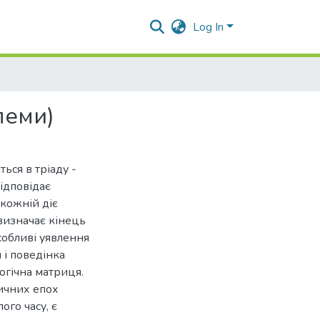
Log In
леми)
ься в тріаду -
відповідає
 кожній діє
визначає кінець
собливі уявлення
и і поведінка
огічна матриця.
ричних епох
го часу, є