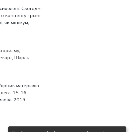
з
психології. Сьогодні
о концепту і різні
, як мінімум,
сторизму
,
екарт
,
Шарль
збірник матеріалів
Одеса, 15-16
никова, 2019.