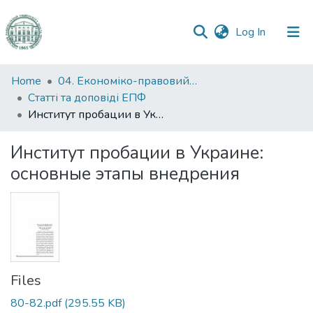
(current)
Log In
Communities
Home
04. Економіко-правовий факультет
&
Статті та доповіді ЕПФ
Collections
Институт пробации в Украине: основные этапы внедрения
All of DSpace
Институт пробации в Украине:
основные этапы внедрения
Statistics
Files
80-82.pdf
(295.55 KB)