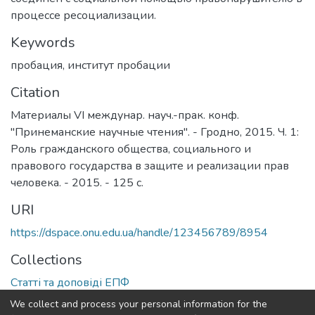
процессе ресоциализации.
Keywords
пробация
,
институт пробации
Citation
Материалы VI междунар. науч.-прак. конф.
"Принеманские научные чтения". - Гродно, 2015. Ч. 1:
Роль гражданского общества, социального и
правового государства в защите и реализации прав
человека. - 2015. - 125 с.
URI
https://dspace.onu.edu.ua/handle/123456789/8954
Collections
Статті та доповіді ЕПФ
We collect and process your personal information for the
Full item page