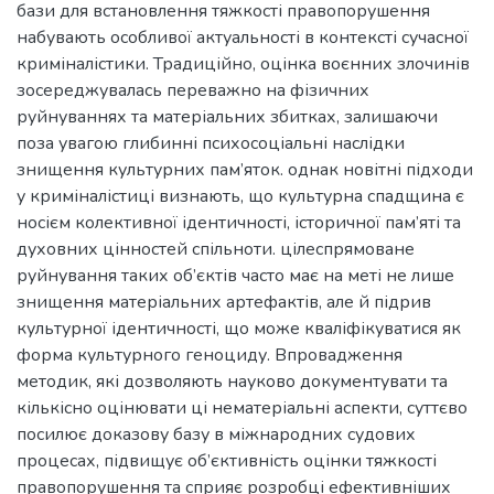
бази для встановлення тяжкості правопорушення
набувають особливої актуальності в контексті сучасної
криміналістики. Традиційно, оцінка воєнних злочинів
зосереджувалась переважно на фізичних
руйнуваннях та матеріальних збитках, залишаючи
поза увагою глибинні психосоціальні наслідки
знищення культурних пам’яток. однак новітні підходи
у криміналістиці визнають, що культурна спадщина є
носієм колективної ідентичності, історичної пам’яті та
духовних цінностей спільноти. цілеспрямоване
руйнування таких об’єктів часто має на меті не лише
знищення матеріальних артефактів, але й підрив
культурної ідентичності, що може кваліфікуватися як
форма культурного геноциду. Впровадження
методик, які дозволяють науково документувати та
кількісно оцінювати ці нематеріальні аспекти, суттєво
посилює доказову базу в міжнародних судових
процесах, підвищує об’єктивність оцінки тяжкості
правопорушення та сприяє розробці ефективніших