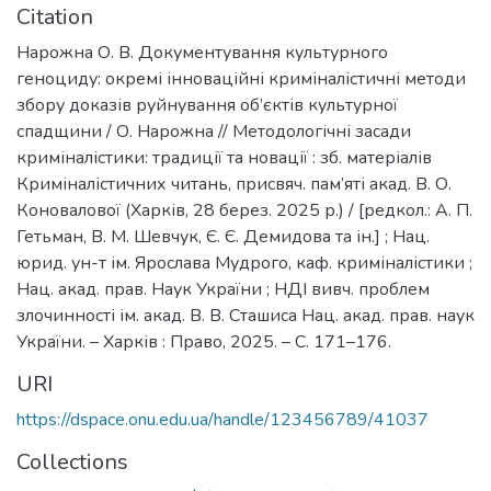
Citation
Нарожна О. В. Документування культурного
геноциду: окремі інноваційні криміналістичні методи
збору доказів руйнування об’єктів культурної
спадщини / О. Нарожна // Методологічні засади
криміналістики: традиції та новації : зб. матеріалів
Криміналістичних читань, присвяч. пам’яті акад. В. О.
Коновалової (Харків, 28 берез. 2025 р.) / [редкол.: А. П.
Гетьман, В. М. Шевчук, Є. Є. Демидова та ін.] ; Нац.
юрид. ун-т ім. Ярослава Мудрого, каф. криміналістики ;
Нац. акад. прав. Наук України ; НДІ вивч. проблем
злочинності ім. акад. В. В. Сташиса Нац. акад. прав. наук
України. – Харків : Право, 2025. – С. 171–176.
URI
https://dspace.onu.edu.ua/handle/123456789/41037
Collections