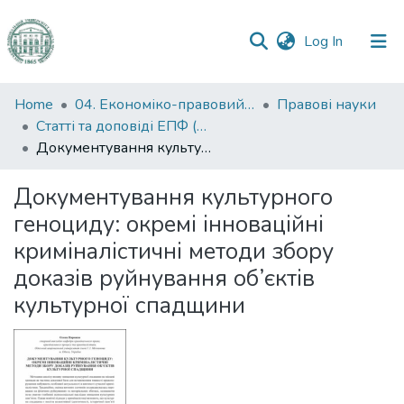
(current)
Log In
Communities
Home
04. Економіко-правовий факультет
Правові науки
&
Статті та доповіді ЕПФ (Правові науки)
Collections
Документування культурного геноциду: окремі інноваційні криміналістичні методи збору доказів руйнування об’єктів культурної спадщини
All of DSpace
Документування культурного
геноциду: окремі інноваційні
Statistics
криміналістичні методи збору
доказів руйнування об’єктів
культурної спадщини