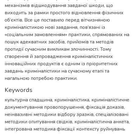
механізмів відшкодування завданої шкоди, що
виходить за рамки простого відновлення фізичних
об’єктів. Все це поставило перед вітчизняною
криміналістикою нові завдання, пов’язані із
«соціальним замовленням» практики, спрямованих на
пошук адекватних засобів, прийомів та методів
протидії сучасним викликам злочинності. Тому
створення й запровадження криміналістичних
інноваційних продуктів є одним із пріоритетних
завдань криміналістики на сучасному етапі та
нагальною потребою практики.
Keywords
культурна спадщина
,
криміналістика
,
криміналістичне
документування провопорушення
,
фіксація доказів
,
неінвазивні методики відбору зразків
,
спеціалізовані
методики опитування свідків
,
криміналістична анкета
,
інтегрована методика фіксації контексту руйнувань