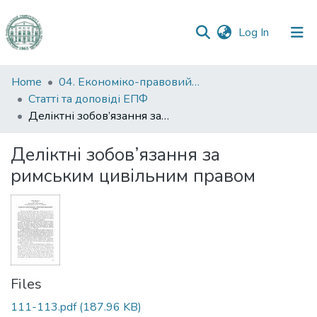
(current)
Log In
Communities
Home
04. Економіко-правовий факультет
&
Статті та доповіді ЕПФ
Collections
Деліктні зобов’язання за римським цивільним правом
All of DSpace
Деліктні зобов’язання за
римським цивільним правом
Statistics
Files
111-113.pdf
(187.96 KB)