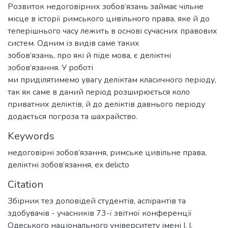
Розвиток недоговірних зобов’язань займає чільне
місце в історії римського цивільного права, яке й до
теперішнього часу лежить в основі сучасних правових
систем. Одним із видів саме таких
зобов’язань, про які й піде мова, є деліктні
зобов’язання. У роботі
ми приділятимемо увагу деліктам класичного періоду,
так як саме в даний період розширюється коло
приватних деліктів, й до деліктів давнього періоду
додається погроза та шахрайство.
Keywords
недоговірні зобов’язання
,
римське цивільне права
,
деліктні зобов’язання
,
ex delicto
Citation
Збірник тез доповідей студентів, аспірантів та
здобувачів - учасників 73-ї звітної конференції
Одеського національного університету імені І. І.