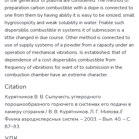
of the generator of plasma are considered. The method of
preparation carbon combustible with a dope is connected to
one from them by having ability it is easy to be ionized, small
hygroscopicity and weak solubility in water. Friable such
dispersiblis combustible in systems it of submission is a
little changed in due course. Other method is connected to
use of supply systems of a powder from a capacity under an
operation of mechanical vibrations. Is established, that of
dependence of a cost dispersiblis combustible from
frequency of vibrations for want of to submission in the
combustion chamber have an extreme character.
Citation
Курятников В. В. Сыпучесть углеродного
порошкообразного горючего в системах его подачи в
камеру сгорания / В. В. Курятников, Л. Г. Милова //
Фиика аэродисперсных систем. – 2003. – Вып. 40. – С.
87–93.
УДК