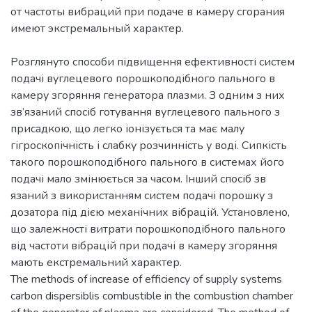
от частоты вибраций при подаче в камеру сгорания
Розглянуто способи підвищення ефективності систем
подачі вуглецевого порошкоподібного пального в
камеру згоряння генератора плазми. З одним з них
зв’язаний спосіб готування вуглецевого пального з
присадкою, що легко іонізується та має малу
гігроскопічність і слабку розчинність у воді. Сипкість
такого порошкоподібного пального в системах його
подачі мало змінюється за часом. Інший спосіб зв
язаний з використанням систем подачі порошку з
дозатора під дією механічних вібрацій. Установлено,
що залежності витрати порошкоподібного пального
від частоти вібрацій при подачі в камеру згоряння
мають екстремальний характер.
The methods of increase of efficiency of supply systems
carbon dispersiblis combustible in the combustion chamber