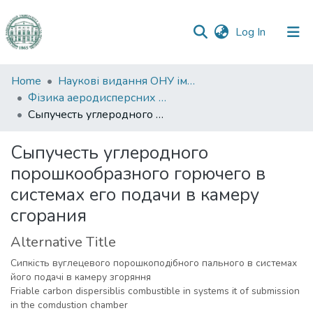
(current)
Log In
Communities
Home
Наукові видання ОНУ імені І. І. Мечникова
&
Фізика аеродисперсних систем
Collections
Сыпучесть углеродного порошкообразного горючего в системах его подачи в камеру сгорания
All of DSpace
Сыпучесть углеродного
порошкообразного горючего в
Statistics
системах его подачи в камеру
сгорания
Alternative Title
Сипкість вуглецевого порошкоподібного пального в системах
його подачі в камеру згоряння
Friable carbon dispersiblis combustible in systems it of submission
in the comdustion chamber