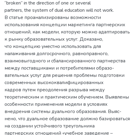
“broken” in the direction of one or several
partners, the system of dual education will not work.
В статье проанализированы возможности
использования концепции маркетинга партнерских
отношений, как модели, которую можно адаптировать
к рынку образовательных услуг. Доказано,
что концепцию уместно использовать для
налаживания долгосрочного, равноправного,
взаимовыгодного и сбалансированного партнерства
между поставщиками и потребителями образо-
вательных услуг для решения проблемы подготовки
современных высококвалифицированных
кадров путем преодоления разрыва между
теоретическим и практическим обучением. Выявлены
особенности применения модели в условиях
внедрения системы дуального образования. Выяс-
нено, что дуальное образование должно базироваться
на создании устойчивого треугольника
партнерских отношений «учебное заведение –