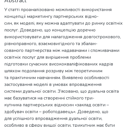
Abstract
У статті проаналізовано можливості використання
концепції маркетингу партнерських відно-
син, як моделі, яку можна адаптувати до ринку освітніх
послуг. Доведено, що концепцію доречно
використовувати для налагодження довгострокового,
рівноправного, взаємовигідного та збалан-
сованого партнерства між надавачами і споживачами
освітніх послуг для вирішення проблеми
підготовки сучасних висококваліфікованих кадрів
шляхом подолання розриву між теоретичним
та практичним навчанням. Виявлено особливості
застосування моделі в умовах впровадження
системи дуальної освіти. З’ясовано, що дуальна освіта
має базуватися на створенні стійкого три-
кутника партнерських відносин «заклад освіти –
здобувач освіти – роботодавець». Доведено, що
для успішного впровадження дуальної освіти,
особливо в сферу вищої освіти, трикутник має бути