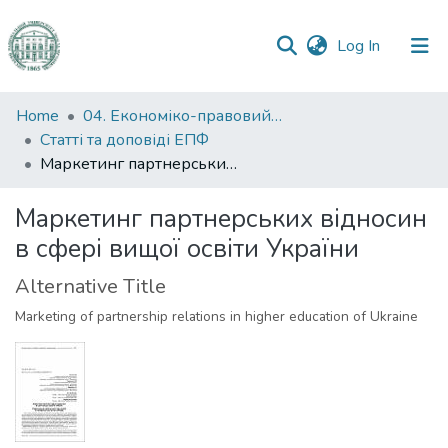
(current)
Log In
Communities
Home
04. Економіко-правовий факультет
&
Статті та доповіді ЕПФ
Collections
Маркетинг партнерських відносин в сфері вищої освіти України
All of DSpace
Маркетинг партнерських відносин
в сфері вищої освіти України
Statistics
Alternative Title
Marketing of partnership relations in higher education of Ukraine