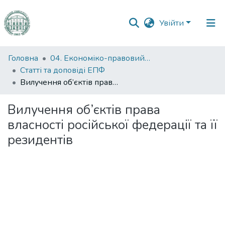
Увійти
Фонди
Головна
04. Економіко-правовий факультет
та
Статті та доповіді ЕПФ
зібрання
Вилучення об’єктів права власності російської федерації та її резидентів
Пошук за критеріями
Вилучення об’єктів права
власності російської федерації та її
Статистика
резидентів