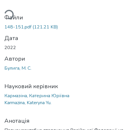
ться...
Файли
148-151.pdf
(121.21 KB)
Дата
2022
Автори
Булига, М. С.
Науковий керівник
Кармазіна, Катерина Юріївна
Karmazina, Kateryna Yu.
Анотація