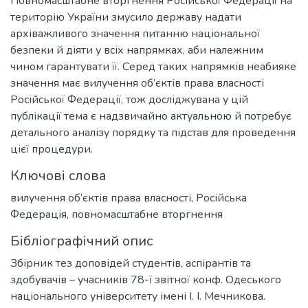
Повномасштабне вторгнення Російської Федерації на
територію України змусило державу надати
архіважливого значення питанню національної
безпеки й діяти у всіх напрямках, аби належним
чином гарантувати її. Серед таких напрямків неабияке
значення має вилучення об’єктів права власності
Російської Федерації, тож досліджувана у цій
публікації тема є надзвичайно актуальною й потребує
детального аналізу порядку та підстав для проведення
цієї процедури.
Ключові слова
вилучення об’єктів права власності
,
Російська
Федерація
,
повномасштабне вторгнення
Бібліографічний опис
Збірник тез доповідей студентів, аспірантів та
здобувачів – учасників 78-ї звітної конф. Одеського
національного університету імені І. І. Мечникова.