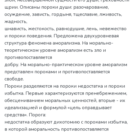
щрии. Описаны пороки души: разочарование,
осуждение, зависть, гордыня, тщеславие, лживость,
жадность,
шнависть, жестокость, равнодушие, лень, невежество
и пороки поведения. Предложена двухуровневая
структура феномена аморализма. На морально-
теоретическом уровне аморализм есть зло и
противопоставляется
добру. На морально-практическом уровне аморализм
представлен пороками и противопоставляется
свободе.
Пороки разделяются на пороки недостатка и пороки
избытка. Первые характеризуются пренебрежением,
обесцениванием моральных ценностей, вторые - их
идеализацией и формулой «цель оправдывает
средства». Порога:
недостатка образуют дихотомию с пороками избытка,
в которой аморальность противопоставляется