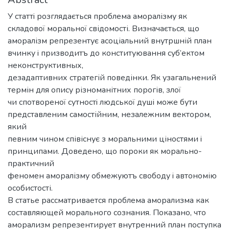
У cтaттi розглядається проблема аморалізму як
складової моральної cвідомості. Визначається, що
аморалізм репрезентує асоціальний внутршній план
вчинку i призводитъ до конституювання суб’ектом
неконструктивных,
дезадаптивних стратегій поведінки. Як узагальнений
термін для опису різноманітних порогів, злої
чи спотвореної cyтностi людської душі може бути
представленим самостійним, незалежним вектором,
який
певним чином співіснує з моральними ціностями i
принципами. Доведено, що пороки як морально-
практичний
феномен аморалізму обмежуютъ свободу i автономію
особистості.
В статье рассматривается проблема аморализма как
составляющей морального сознания. Показано, что
аморализм репрезентирует внутренний план поступка