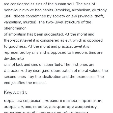
are considered as sins of the human soul. The sins of
behaviour involve bad habits (smoking, alcoholism, gluttony,
lust), deeds condemned by society or law (swindle, theft,
vandalism, murder). The two-level structure of the
phenomenon
of amoralism has been suggested. At the moral and
theoretical level it is considered as evil which is opposed
to goodness. At the moral and practical level it is
represented by sins and is opposed to freedom. Sins are
divided into
sins of lack and sins of superfluity. The first ones are
characterized by disregard, depreciation of moral values; the
second ones - by the idealization and the expression “the
end justifies the means”.
Keywords
моральна свідомість
,
моральні цінності і принципи
,
аморалізм
,
зло
,
пороки
,
дескриптори аморалізму
,
конструктивний і деструктивний аморалізм
,