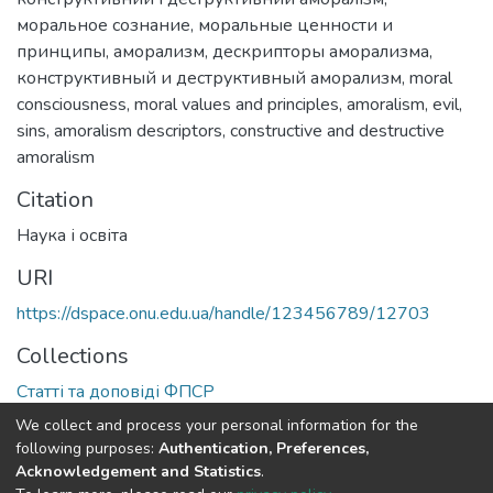
моральное сознание
,
моральные ценности и
принципы
,
аморализм
,
дескрипторы аморализма
,
конструктивный и деструктивный аморализм
,
moral
consciousness
,
moral values and principles
,
amoralism
,
evil
,
sins
,
amoralism descriptors
,
constructive and destructive
amoralism
Citation
Наука і освіта
URI
https://dspace.onu.edu.ua/handle/123456789/12703
Collections
Статті та доповіді ФПСР
We collect and process your personal information for the
Full item page
following purposes:
Authentication, Preferences,
Acknowledgement and Statistics
.