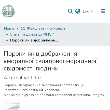
(current)
Log In
Communities
Home
10. Факультет психології та соціальної роботи
&
Статті та доповіді ФПСР
Collections
Пороки як відображення аморальої складової моральної свідомості людини
All of DSpace
Пороки як відображення
аморальої складової моральної
Statistics
свідомості людини
Alternative Title
Пороки как отражение аморальной составляющей
нравственного сознания человека
Sins as the expression of amoral component of personal integrity