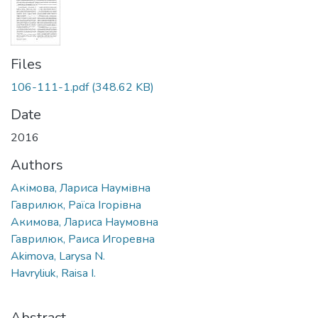
Files
106-111-1.pdf
(348.62 KB)
Date
2016
Authors
Акімова, Лариса Наумівна
Гаврилюк, Раїса Ігорівна
Акимова, Лариса Наумовна
Гаврилюк, Раиса Игоревна
Akimova, Larysa N.
Havryliuk, Raisa I.
Abstract