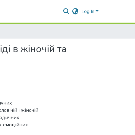
Log In
і в жіночій та
ичних
овічій і жіночій
осодичних
о-емоційних