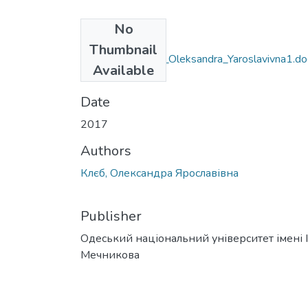
No
Files
Thumbnail
6.020303_Klyeb_Oleksandra_Yaroslavivna1.do
Available
(97.5 KB)
Date
2017
Authors
Клєб, Олександра Ярославівна
Publisher
Одеський національний університет імені І. 
Мечникова