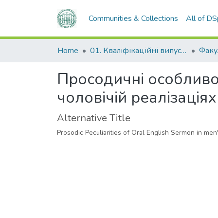
Communities & Collections
All of D
Home
01. Кваліфікаційні випускні роботи здобувачів вищої освіти
Просодичні особливос
чоловічій реалізаціях
Alternative Title
Prosodic Peculiarities of Oral English Sermon in men