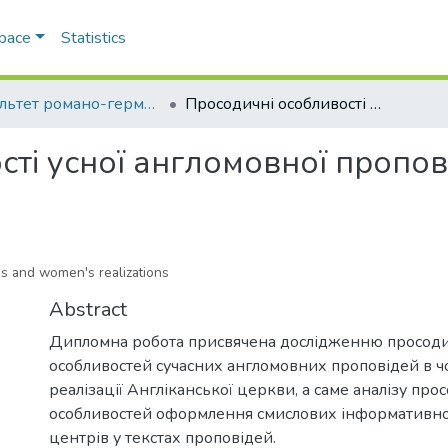
Space
Statistics
Факультет романо-германської філології
Просодичні особливості усної англомовної проповіді в жіночій та чоловічій реалізаціях
ті усної англомовної проповід
's and women's realizations
Abstract
Дипломна робота присвячена дослідженню просод
особливостей сучасних англомовних проповідей в чол
реалізації Англіканської церкви, а саме аналізу пр
особливостей оформлення смислових інформативн
центрів у текстах проповідей.