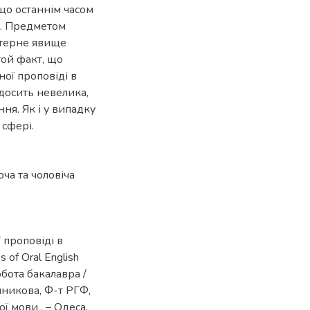
що останнім часом
і. Предметом
актерне явище
той факт, що
ної проповіді в
 досить невелика,
ня. Як і у випадку
 сфері.
оча та чоловіча
 проповіді в
s of Oral English
обота бакалавра /
Мечникова, Ф-т РГФ,
ї мови . – Одеса,