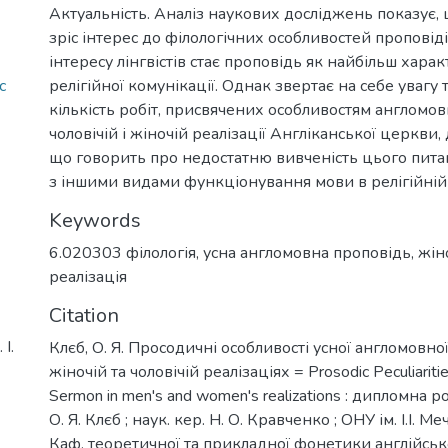
Актуальність. Аналіз наукових досліджень показує, 
зріс інтерес до філологічних особливостей проповід
інтересу лінгвістів стає проповідь як найбільш хар
c
релігійної комунікації. Однак звертає на себе увагу 
кількість робіт, присвячених особливостям англомов
чоловічій і жіночій реалізації Англіканської церкви,
що говорить про недостатню вивченість цього питан
з іншими видами функціонування мови в релігійній
Keywords
6.020303 філологія
,
усна англомовна проповідь
,
жін
реалізація
Citation
І.
Клєб, О. Я. Просодичні особливості усної англомовної
жіночій та чоловічій реалізаціях = Prosodic Peculiaritie
Sermon in men's and women's realizations : дипломна р
О. Я. Клєб ; наук. кер. Н. О. Кравченко ; ОНУ ім. І.І. 
Каф. теоретичної та прикладної фонетики англійсько