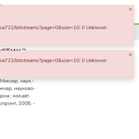
×
Log In
76c2ca722/bitstreams?page=0&size=10: 0 Unknown
стика
×
76c2ca722/bitstreams?page=0&size=10: 0 Unknown
о-практична конф.
 Мiжнар. наук.-
iжнар. науково-
iна ; кол.авт.
ропринт, 2008. -