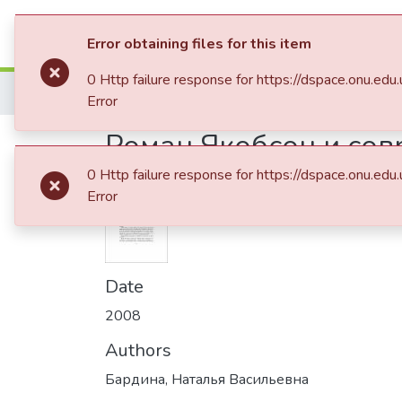
Communities & Collections
All of D
Error obtaining files for this item
0 Http failure response for https://dspace.onu
Home
12. Філологічний факультет
Статт
Error
Роман Якобсон и сов
0 Http failure response for https://dspace.onu
Error
Date
2008
Authors
Бардина, Наталья Васильевна