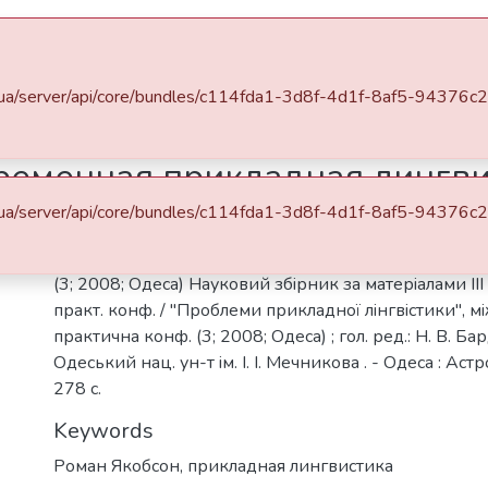
Space
Statistics
.edu.ua/server/api/core/bundles/c114fda1-3d8f-4d1f-8af5-943
і та доповіді ФФ
Роман Якобсон и современная прикладная лингвистика
ременная прикладная лингви
.edu.ua/server/api/core/bundles/c114fda1-3d8f-4d1f-8af5-943
Description
"Проблеми прикладної лiнгвiстики", мiжнар. науков
(3; 2008; Одеса) Науковий збiрник за матерiалами III
практ. конф. / "Проблеми прикладної лiнгвiстики", м
практична конф. (3; 2008; Одеса) ; гол. ред.: Н. В. Бард
Одеський нац. ун-т iм. I. I. Мечникова . - Одеса : Аст
278 с.
Keywords
Роман Якобсон
,
прикладная лингвистика