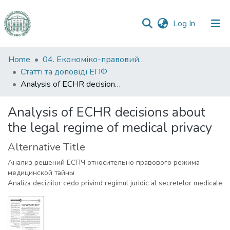
(current)
Log In
Communities
Home
04. Економіко-правовий факультет
&
Статті та доповіді ЕПФ
Collections
Analysis of ECHR decisions about the legal regime of medical privacy
All of DSpace
Analysis of ECHR decisions about
the legal regime of medical privacy
Statistics
Alternative Title
Анализ решений ЕСПЧ относительно правового режима
медицинской тайны
Analiza deciziilor cedo privind regimul juridic al secretelor medicale