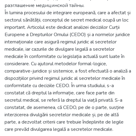
разглашение медицинской тайны.
În lumina procesului de integrare europeană, care a afectat și
sectorul sănătății, conceptul de secret medical ocupă un loc
important. Articolul este dedicat analizei deciziilor Curții
Europene a Drepturilor Omului (CEDO) și a normelor juridice
internaționale care asigură regimul juridic al secretelor
medicale, iar cazurile de divulgare legală a secretelor
medicale în conformitate cu legislația actuală sunt luate în
considerare. Cu ajutorul metodelor formal-logice,
comparative-juridice și sistemice, a fost efectuată o analiză a
dispozițiilor privind regimul juridic al secretelor medicale în
conformitate cu deciziile CEDO. În urma studiului, s-a
constatat că dreptul la informație, care face parte din
secretul medical, se referă la dreptul la viață privată. S-a
constatat, de asemenea, că CEDO, pe de o parte, susține
interzicerea divulgării secretelor medicale și, pe de altă
parte, a dezvoltat criterii care trebuie îndeplinite de legile
care prevăd divulgarea legală a secretelor medicale.