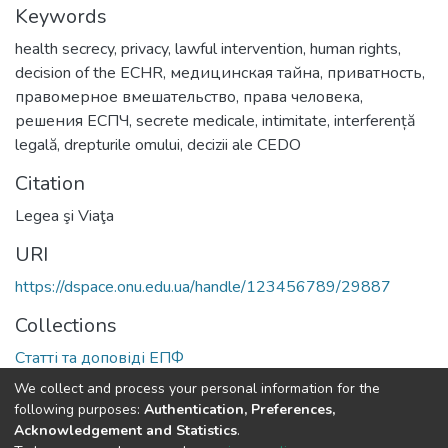
Keywords
health secrecy
,
privacy
,
lawful intervention
,
human rights
,
decision of the ECHR
,
медицинская тайна
,
приватность
,
правомерное вмешательство
,
права человека
,
решения ЕСПЧ
,
secrete medicale
,
intimitate
,
interferență
legală
,
drepturile omului
,
decizii ale CEDO
Citation
Legea şi Viaţa
URI
https://dspace.onu.edu.ua/handle/123456789/29887
Collections
Статті та доповіді ЕПФ
We collect and process your personal information for the
Full item page
following purposes:
Authentication, Preferences,
Acknowledgement and Statistics
.