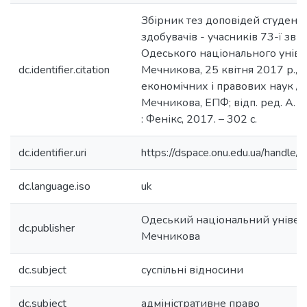
Збірник тез доповідей студентів
здобувачів - учасників 73-ї зві
Одеського національного універси
dc.identifier.citation
Мечникова, 25 квітня 2017 р., м
економічних і правових наук / ОН
Мечникова, ЕПФ; відп. ред. А. В
: Фенікс, 2017. – 302 с.
dc.identifier.uri
https://dspace.onu.edu.ua/handl
dc.language.iso
uk
Одеський національний університ
dc.publisher
Мечникова
dc.subject
суспільні відносини
dc.subject
адміністративне право