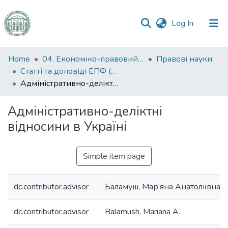
(current)
Log In
Communities
Home
04. Економіко-правовий факультет
Правові науки
&
Статті та доповіді ЕПФ (Правові науки)
Collections
Адміністративно-деліктні відносини в Україні
All of DSpace
Адміністративно-деліктні
відносини в Україні
Statistics
Simple item page
dc.contributor.advisor
Баламуш, Мар’яна Анатоліївна
dc.contributor.advisor
Balamush, Mariana A.