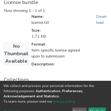
License bundle
Now showing
1 - 1 of 1
Name:
Down
license.txt
load
Size:
1.71 KB
Format:
No
Item-specific license agreed
Thumbnail
upon to submission
Available
Description:
Collections
We collect and process your personal information for the
Статті та доповіді ЕПФ (Правові науки)
following purposes:
Authentication, Preferences,
Acknowledgement and Statistics
.
To learn more, please read our
privacy policy
.
DSpace software
copyright © 2009-2026
LYRASIS
Cookie
Privacy
End User
Send