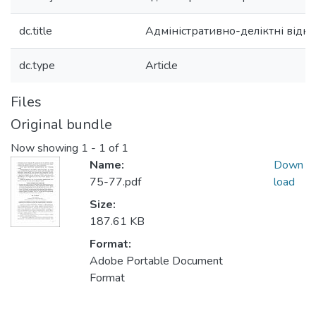
dc.title
Адміністративно-деліктні відно
dc.type
Article
Files
Original bundle
Now showing
1 - 1 of 1
Name:
Down
75-77.pdf
load
Size:
187.61 KB
Format:
Adobe Portable Document
Format