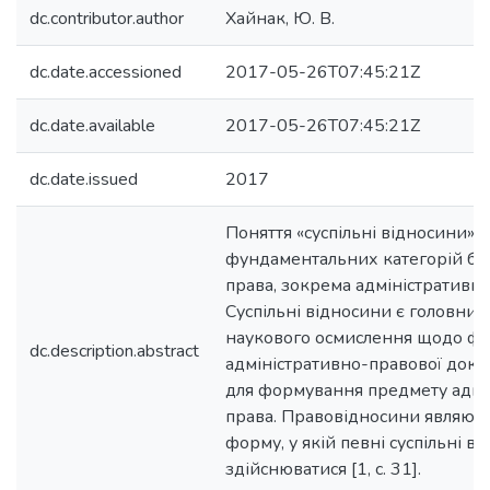
dc.contributor.author
Хайнак, Ю. В.
dc.date.accessioned
2017-05-26T07:45:21Z
dc.date.available
2017-05-26T07:45:21Z
dc.date.issued
2017
Поняття «суспільні відносини» 
фундаментальних категорій буд
права, зокрема адміністративно
Суспільні відносини є головним
наукового осмислення щодо ф
dc.description.abstract
адміністративно-правової докт
для формування предмету адмі
права. Правовідносини являють
форму, у якій певні суспільні 
здійснюватися [1, с. 31].