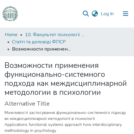
(current)
Log In
Communities
Home
10. Факультет психології та соціальної роботи
&
Статті та доповіді ФПСР
Collections
Возможности применения функционально-системного подхода как междисциплинарной методологии в психологии
All of DSpace
Возможности применения
функционально-системного
Statistics
подхода как междисциплинарной
методологии в психологии
Alternative Title
Можливості застосування функціонально-системного підходу
як міждисциплінарної методології в психології
Applications functional systems approach how interdisciplinary
methodology in psychology