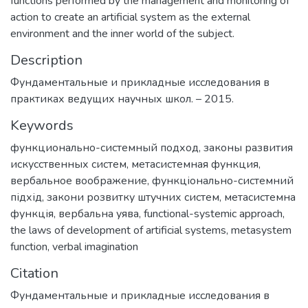
functions performed by the management and monitoring of
action to create an artificial system as the external
environment and the inner world of the subject.
Description
Фундаментальные и прикладные исследования в
практиках ведущих научных школ. – 2015.
Keywords
функционально-системный подход
,
законы развития
искусственных систем
,
метасистемная функция
,
вербальное воображение
,
функціонально-системний
підхід
,
закони розвитку штучних систем
,
метасистемна
функція
,
вербальна уява
,
functional-systemic approach
,
the laws of development of artificial systems
,
metasystem
function
,
verbal imagination
Citation
Фундаментальные и прикладные исследования в