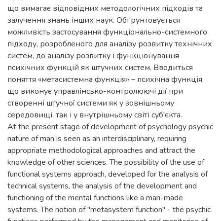
що вимагає відповідних методологічних підходів та
залучення знань інших наук. Обґрунтовується
можливість застосування функціонально-системного
підходу, розробленого для аналізу розвитку технічних
систем, до аналізу розвитку і функціонування
психічних функцій як штучних систем. Вводиться
поняття «метасистемна функція» – психічна функція,
що виконує управлінсько-контролюючі дії при
створенні штучної системи як у зовнішньому
середовищі, так і у внутрішньому світі суб'єкта.
At the present stage of development of psychology psychic
nature of man is seen as an interdisciplinary, requiring
appropriate methodological approaches and attract the
knowledge of other sciences. The possibility of the use of
functional systems approach, developed for the analysis of
technical systems, the analysis of the development and
functioning of the mental functions like a man-made
systems. The notion of "metasystem function" - the psychic