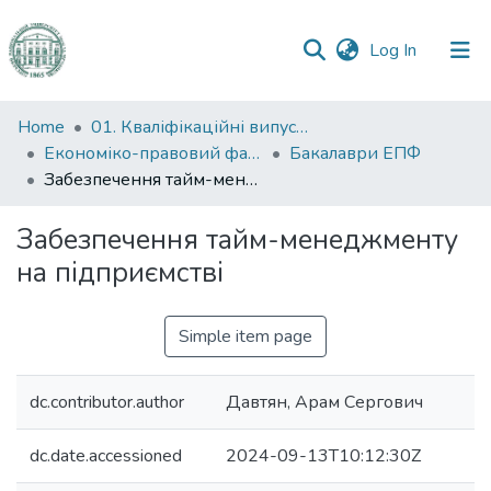
(current)
Log In
Communities
Home
01. Кваліфікаційні випускні роботи здобувачів вищої освіти
&
Економіко-правовий факультет
Бакалаври ЕПФ
Collections
Забезпечення тайм-менеджменту на підприємстві
All of DSpace
Забезпечення тайм-менеджменту
на підприємстві
Statistics
Simple item page
dc.contributor.author
Давтян, Арам Сергович
dc.date.accessioned
2024-09-13T10:12:30Z