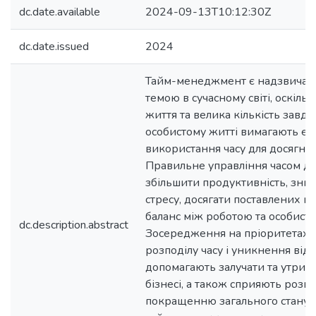
dc.date.available
2024-09-13T10:12:30Z
dc.date.issued
2024
Тайм-менеджмент є надзвичай
темою в сучасному світі, оскіл
життя та велика кількість завдан
особистому житті вимагають е
використання часу для досягнен
Правильне управління часом д
збільшити продуктивність, зни
стресу, досягати поставлених ці
баланс між роботою та особист
dc.description.abstract
Зосередження на пріоритетах,
розподілу часу і уникнення від
допомагають залучати та утриму
бізнесі, а також сприяють розви
покращенню загального стану зд