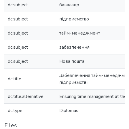
dc.subject
бакалавр
dc.subject
підприємство
dc.subject
тайм-менеджмент
dc.subject
забезпечення
dc.subject
Нова пошта
Забезпечення тайм-менеджмен
dc.title
підприємстві
dc.title.alternative
Ensuring time management at the 
dc.type
Diplomas
Files