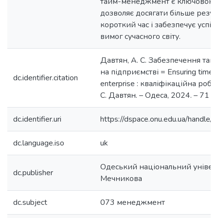
тайм-менеджмент є ключовою 
дозволяє досягати більше резул
короткий час і забезпечує успі
вимог сучасного світу.
Давтян, А. С. Забезпечення т
на підприємстві = Ensuring time
dc.identifier.citation
enterprise : кваліфікаційна робо
С. Давтян. – Одеса, 2024. – 71 с.
dc.identifier.uri
https://dspace.onu.edu.ua/hand
dc.language.iso
uk
Одеський національний університ
dc.publisher
Мечникова
dc.subject
073 менеджмент