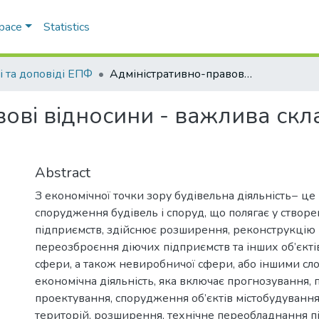
Space
Statistics
і та доповіді ЕПФ
Адміністративно-правові відносини - важлива складова будівельної діяльності
ові відносини - важлива скл
Abstract
З економічної точки зору будівельна діяльність− це
спорудження будівель і споруд, що полягає у створ
підприємств, здійснює розширення, реконструкцію і
переозброєння діючих підприємств та інших об’єкті
сфери, а також невиробничої сфери, або іншими сл
економічна діяльність, яка включає прогнозування, 
проектування, спорудження об’єктів містобудуванн
територій, розширення, технічне переобладнання п