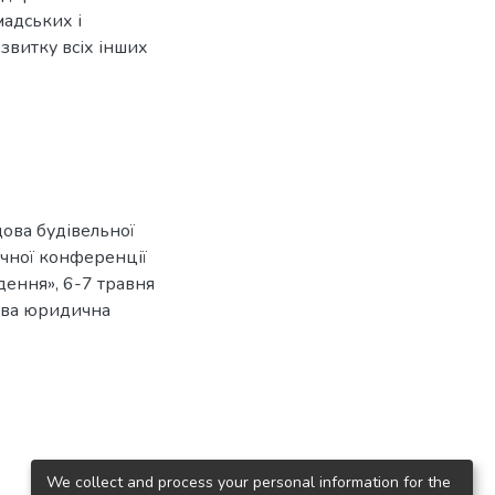
адських і
звитку всіх інших
ова будівельної
ичної конференції
дення», 6-7 травня
укова юридична
We collect and process your personal information for the