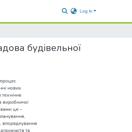
Log In
адова будівельної
 процес
енні нових
 технічне
в виробничої
овами це –
планування,
я, впорядкування
ідприємств та