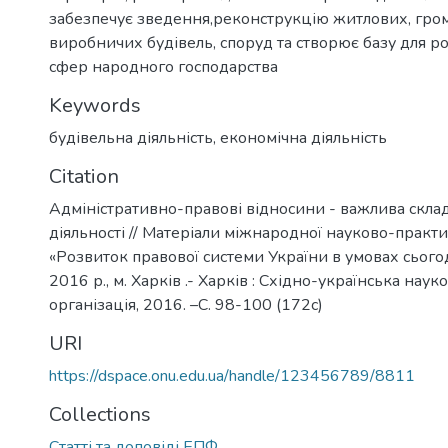
забезпечує зведення,реконструкцію житлових, гром
виробничих будівель, споруд та створює базу для ро
сфер народного господарства
Keywords
будівельна діяльність
,
економічна діяльність
Citation
Адміністративно-правові відносини - важлива склад
діяльності // Матеріали міжнародної науково-практ
«Розвиток правової системи України в умовах сього
2016 р., м. Харків .- Харків : Східно-українська на
організація, 2016. –С. 98-100 (172с)
URI
https://dspace.onu.edu.ua/handle/123456789/8811
Collections
Статті та доповіді ЕПФ