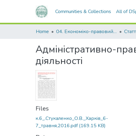
Communities & Collections
All of D
Home
04. Економіко-правовий факультет
Статт
Адміністративно-прав
діяльності
Files
к.6_.Стукаленко_О.В._Харкiв_6-
7_травня,2016.pdf
(169.15 KB)