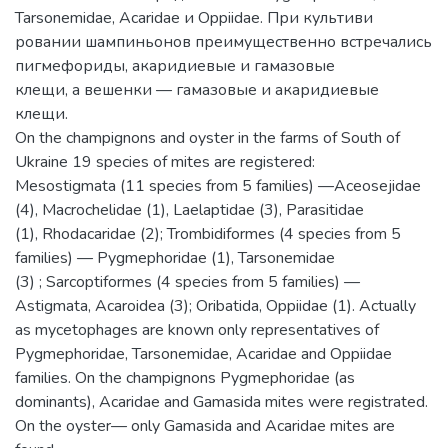
Tarsonemidae, Acaridae и Oppiidae. При культиви­
ровании шампиньонов преимущественно встречались
пигмефориды, акаридиевые и гамазовые
клещи, а вешенки — гамазовые и акаридиевые
клещи.
On the champignons and oyster in the farms of South of
Ukraine 19 species of mites are registered:
Mesostigmata (11 species from 5 families) —Aceosejidae
(4), Macrochelidae (1), Laelaptidae (3), Parasitidae
(1), Rhodacaridae (2); Trombidiformes (4 species from 5
families) — Pygmephoridae (1), Tarsonemidae
(3) ; Sarcoptiformes (4 species from 5 families) —
Astigmata, Acaroidea (3); Oribatida, Oppiidae (1). Actually
as mycetophages are known only representatives of
Pygmephoridae, Tarsonemidae, Acaridae and Oppiidae
families. On the champignons Pygmephoridae (as
dominants), Acaridae and Gamasida mites were registrated.
On the oyster— only Gamasida and Acaridae mites are