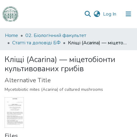
(current)
Log In
Communities
Home
02. Біологічний факультет
&
Статті та доповіді БФ
Кліщі (Acarina) — міцетобіонти культивованих грибів
Collections
Кліщі (Acarina) — міцетобіонти
All of DSpace
культивованих грибів
Statistics
Alternative Title
Mycetobiotic mites (Acarina) of cultured mushrooms
Files