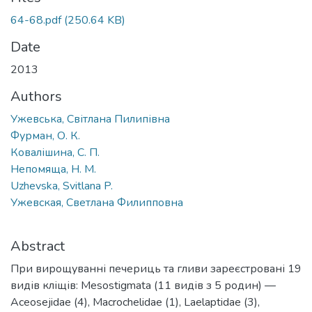
64-68.pdf
(250.64 KB)
Date
2013
Authors
Ужевська, Світлана Пилипівна
Фурман, О. К.
Ковалішина, С. П.
Непомяща, Н. М.
Uzhevska, Svitlana P.
Ужевская, Светлана Филипповна
Abstract
При вирощуванні печериць та гливи зареєстровані 19
видів кліщів: Mesostigmata (11 видів з 5 родин) —
Aceosejidae (4), Macrochelidae (1), Laelaptidae (3),