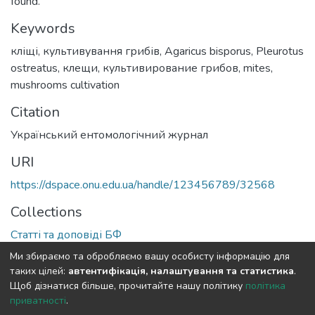
found.
Keywords
кліщі
,
культивування грибів
,
Agaricus bisporus
,
Pleurotus
ostreatus
,
клещи
,
культивирование грибов
,
mites
,
mushrooms cultivation
Citation
Український ентомологічний журнал
URI
https://dspace.onu.edu.ua/handle/123456789/32568
Collections
Статті та доповіді БФ
Ми збираємо та обробляємо вашу особисту інформацію для
Full item page
таких цілей:
автентифікація, налаштування та статистика
.
Щоб дізнатися більше, прочитайте нашу політику
політика
приватності
.
DSpace software
copyright © 2009-2026
LYRASIS