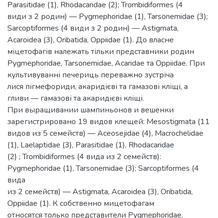
Parasitidae (1), Rhodacaridae (2); Trombidiformes (4
види з 2 родин) — Pygmephoridae (1), Tarsonemidae (3);
Sarcoptiformes (4 види з 2 родин) — Astigmata,
Acaroidea (3), Oribatida, Oppiidae (1). До власне
міцетофагів належать тільки представники родин
Pygmephoridae, Tarsonemidae, Acaridae та Oppiidae. При
культивуванні печериць переважно зустріча­
лися пігмефориди, акаридієві та гамазові кліщі, а
гливи — гамазові та акаридієві кліщі.
При выращивании шампиньонов и вешенки
зарегистрировано 19 видов клещей: Mesostigmata (11
видов из 5 семейств) — Aceosejidae (4), Macrochelidae
(1), Laelaptidae (3), Parasitidae (1), Rhodacaridae
(2) ; Trombidiformes (4 вида из 2 семейств):
Pygmephoridae (1), Tarsonemidae (3); Sarcoptiformes (4
вида
из 2 семейств) — Astigmata, Acaroidea (3), Oribatida,
Oppiidae (1). К собственно мицетофагам
относятся только представители Pygmephoridae,