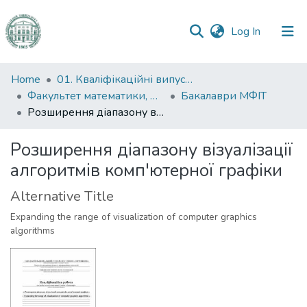
(current)
Log In
Communities
Home
01. Кваліфікаційні випускні роботи здобувачів вищої освіти
&
Факультет математики, фізики та інформаційних технологій
Бакалаври МФІТ
Collections
Розширення діапазону візуалізації алгоритмів комп'ютерної графіки
All of DSpace
Розширення діапазону візуалізації
алгоритмів комп'ютерної графіки
Statistics
Alternative Title
Expanding the range of visualization of computer graphics
algorithms