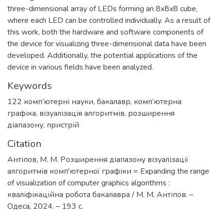
three-dimensional array of LEDs forming an 8x8x8 cube,
where each LED can be controlled individually. As a result of
this work, both the hardware and software components of
the device for visualizing three-dimensional data have been
developed. Additionally, the potential applications of the
device in various fields have been analyzed.
Keywords
122 комп’ютерні науки
,
бакалавр
,
комп’ютерна
графіка
,
візуалізація алгоритмів
,
розширення
діапазону
,
пристрій
Citation
Антіпов, М. М. Розширення діапазону візуалізації
алгоритмів комп'ютерної графіки = Expanding the range
of visualization of computer graphics algorithms :
кваліфікаційна робота бакалавра / М. М. Антіпов. –
Одеса, 2024. – 193 с.