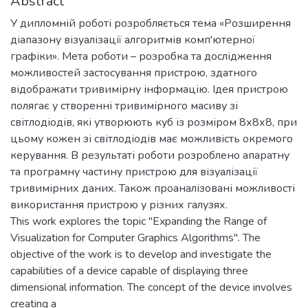
Abstract
У дипломній роботі розробляється тема «Розширення
діапазону візуалізації алгоритмів комп'ютерної
графіки». Мета роботи – розробка та дослідження
можливостей застосування пристрою, здатного
відображати тривимірну інформацію. Ідея пристрою
полягає у створенні тривимірного масиву зі
світлодіодів, які утворюють куб із розміром 8х8х8, при
цьому кожен зі світлодіодів має можливість окремого
керування. В результаті роботи розроблено апаратну
та програмну частину пристрою для візуалізації
тривимірних даних. Також проаналізовані можливості
використання пристрою у різних галузях.
This work explores the topic "Expanding the Range of
Visualization for Computer Graphics Algorithms". The
objective of the work is to develop and investigate the
capabilities of a device capable of displaying three
dimensional information. The concept of the device involves
creating a