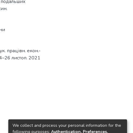
о подальших
син.
ни
ук. працівн. екон.-
24–26 листоп. 2021
We collect and process your personal information for the
following purposes:
Authentication, Preferences,