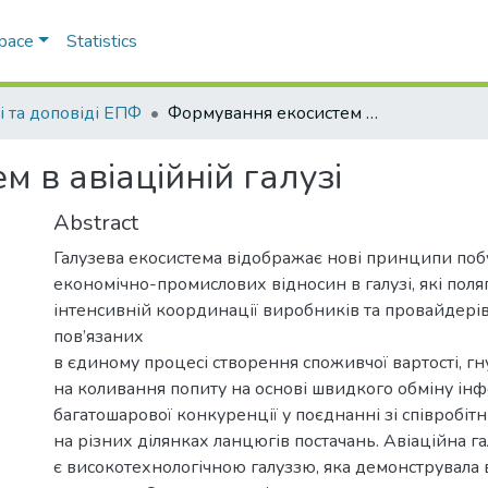
Space
Statistics
і та доповіді ЕПФ
Формування екосистем в авіаційній галузі
 в авіаційній галузі
Abstract
Галузева екосистема відображає нові принципи по
економічно-промислових відносин в галузі, які поля
інтенсивній координації виробників та провайдерів
пов’язаних
в єдиному процесі створення споживчої вартості, г
на коливання попиту на основі швидкого обміну ін
багатошарової конкуренції у поєднанні зі співробі
на різних ділянках ланцюгів постачань. Авіаційна г
є високотехнологічною галуззю, яка демонструвала 