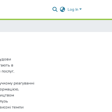
Log In
будови
гають в
 послуг,
нучкому реагуванні
формацією,
тництвом
алузь
високі темпи