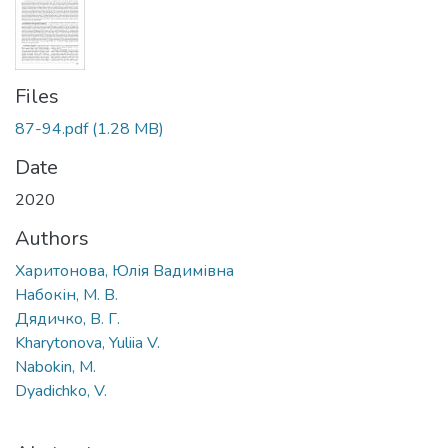
Files
87-94.pdf
(1.28 MB)
Date
2020
Authors
Харитонова, Юлія Вадимівна
Набокін, М. В.
Дядичко, В. Г.
Kharytonova, Yuliia V.
Nabokin, M.
Dyadichko, V.