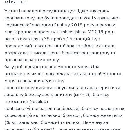
Abstract
У статті наведені результати дослідження стану
зоопланктону, що були проведені в ході українсько-
грузинської експедиції влітку 2019 року в рамках
міжнародного проекту «Emblas-plus». У 2019 році
всього було взято 39 проб з 15 станцій. Був
проведений таксономічний аналіз зібраних видів,
розраховані чисельність і біомаса зоопланктону та
проаналізовано кормову
базу риб відкритих вод Чорного моря. Для
визначення якості досліджуваних акваторій Чорного
моря за показниками стану
зоопланктону використовували такі характеристики:
загальну біомасу зоопланктону (мг∙м-3), біомасу
ночесвітки Noctiluca
scintillans (% від загальної біомаси), біомасу веслоногих
Copepoda (% від загальної біомаси), біомасу желетілих
(% від загальної біомаси) та індекс Шеннону за
чисельністю (біт∙екз-1). За інтегральним показникам