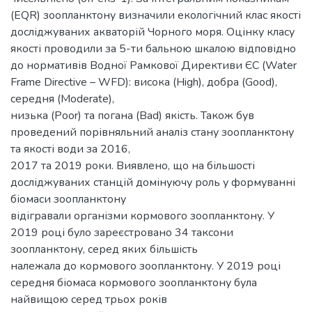
(EQR) зоопланктону визначили екологічний клас якості
досліджуваних акваторій Чорного моря. Оцінку класу
якості проводили за 5-ти бальною шкалою відповідно
до нормативів Водної Рамкової Директиви ЄС (Water
Frame Directive – WFD): висока (High), добра (Good),
середня (Moderate),
низька (Poor) та погана (Bad) якість. Також був
проведений порівняльний аналіз стану зоопланктону
та якості води за 2016,
2017 та 2019 роки. Виявлено, що на більшості
досліджуваних станцій домінуючу роль у формуванні
біомаси зоопланктону
відігравали організми кормового зоопланктону. У
2019 році було зареєстровано 34 таксони
зоопланктону, серед яких більшість
належала до кормового зоопланктону. У 2019 році
середня біомаса кормового зоопланктону була
найвищою серед трьох років