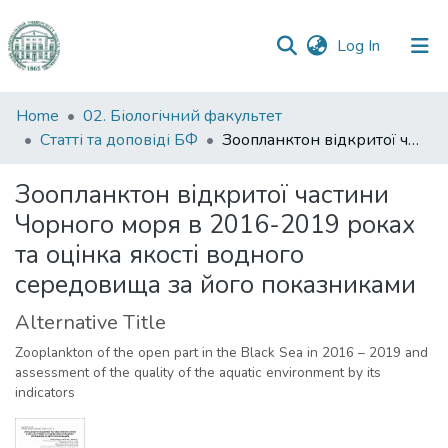
(current)
Log In
Communities
Home
02. Біологічний факультет
&
Статті та доповіді БФ
Зоопланктон відкритої частини Чорного моря в 2016-2019 роках та оцінка якості водного середовища за його показниками
Collections
Зоопланктон відкритої частини
All of DSpace
Чорного моря в 2016-2019 роках
та оцінка якості водного
Statistics
середовища за його показниками
Alternative Title
Zooplankton of the open part in the Black Sea in 2016 – 2019 and
assessment of the quality of the aquatic environment by its
indicators