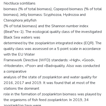
Noctiluca scintillans
biomass (% of total biomass), Copepod biomass (% of total
biomass), Jelly biomass: Scyphozoa, Hydrozoa and
Ctenophora jellyfish
(% of total biomass) and the Shannon number index
(Beat*ex-1). The ecological quality class of the investigated
Black Sea waters was
determined by the zooplankton integrated index (EQR). The
quality class was assessed on a 5 point scale in accordance
with the EU Water
Framework Directive (WFD) standards: «High», «Good»,
«Moderate», «Poor» and «Bad»quality. Also was conducted
a comparative
analysis of the state of zooplankton and water quality for
2016, 2017 and 2019. It was found that at most of the
stations the dominant
role in the formation of zooplankton biomass was played by
the organisms of fish feed zooplankton. In 2019, 34
zooplankton taxa were