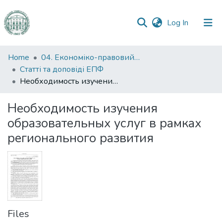
(current)
Log In
Communities
Home
04. Економіко-правовий факультет
&
Статті та доповіді ЕПФ
Collections
Необходимость изучения образовательных услуг в рамках регионального развития
All of DSpace
Необходимость изучения
образовательных услуг в рамках
Statistics
регионального развития
Files