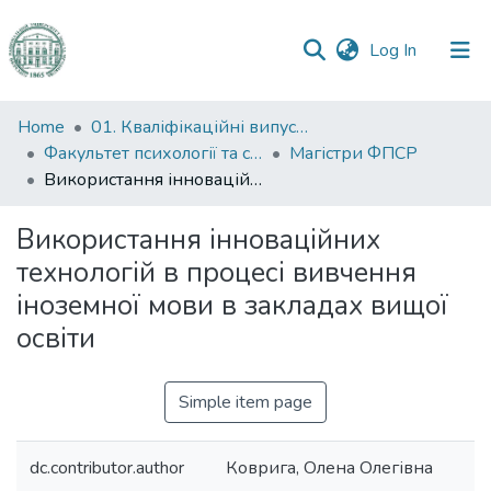
(current)
Log In
Communities
Home
01. Кваліфікаційні випускні роботи здобувачів вищої освіти
&
Факультет психології та соціальної роботи
Магістри ФПСР
Collections
Використання інноваційних технологій в процесі вивчення іноземної мови в закладах вищої освіти
All of DSpace
Використання інноваційних
технологій в процесі вивчення
Statistics
іноземної мови в закладах вищої
освіти
Simple item page
dc.contributor.author
Коврига, Олена Олегівна