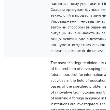
національному університеті ім.І
Схарактеризувані функції інно
технологій в процесі вивчення
Упровадження інноваційних те
вагомим способом вирішення 
ситуацій, які виникають як пе
вищої освіти щодо підготовки 
конкурентно здатних фахівців, 
споживачами освітніх послуг.
The master's degree diploma is de
of the problem of developing the r
future specialist for information 
activities in the field of education.
bases of the specified problem are
of innovative technologies and thei
of learning a foreign language in hi
institutions are investigated. The 