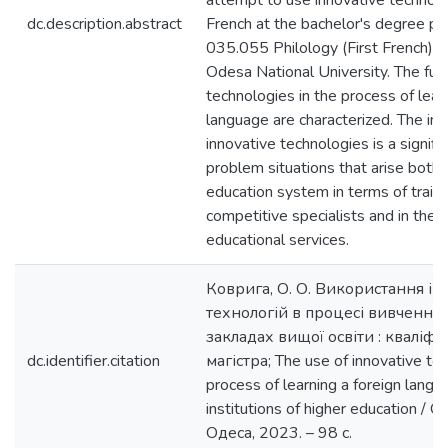
attempt to use innovative technolo
dc.description.abstract
French at the bachelor's degree pr
035.055 Philology (First French) at
Odesa National University. The func
technologies in the process of lear
language are characterized. The int
innovative technologies is a signif
problem situations that arise both i
education system in terms of trai
competitive specialists and in the
educational services.
Коврига, О. О. Використання і
технологій в процесі вивчення 
закладах вищої освіти : кваліфі
dc.identifier.citation
магістра; The use of innovative tec
process of learning a foreign langu
institutions of higher education / О
Одеса, 2023. – 98 с.