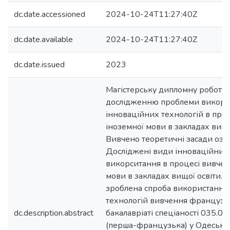
dc.date.accessioned
2024-10-24T11:27:40Z
dc.date.available
2024-10-24T11:27:40Z
dc.date.issued
2023
Магістерську дипломну роботу
дослідженню проблеми викори
інноваційних технологій в про
іноземної мови в закладах вищої
Вивчено теоретичні засади озн
Досліджені види інноваційних т
викорситання в процесі вивчен
мови в закладах вищої освіти. 
зроблена спроба використання
технологій вивчення французь
dc.description.abstract
бакалавріаті спеціаності 035.05
(перша-французька) у Одесько