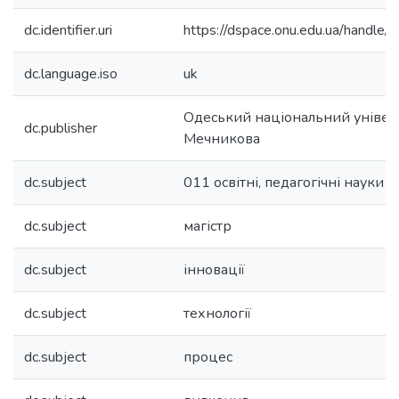
dc.identifier.uri
https://dspace.onu.edu.ua/hand
dc.language.iso
uk
Одеський національний університ
dc.publisher
Мечникова
dc.subject
011 освітні, педагогічні науки
dc.subject
магістр
dc.subject
інновації
dc.subject
технології
dc.subject
процес