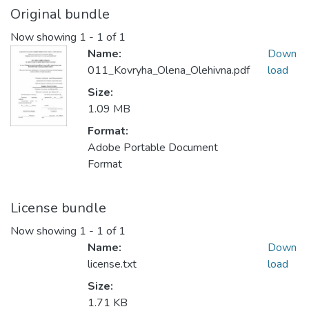
Original bundle
Now showing
1 - 1 of 1
Name:
Down
011_Kovryha_Olena_Olehivna.pdf
load
Size:
1.09 MB
Format:
Adobe Portable Document
Format
License bundle
Now showing
1 - 1 of 1
Name:
Down
license.txt
load
Size:
1.71 KB