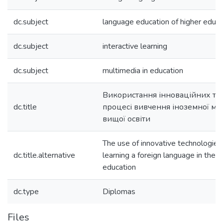
dc.subject
language education of higher educa
dc.subject
interactive learning
dc.subject
multimedia in education
Використання інноваційних тех
dc.title
процесі вивчення іноземної мо
вищої освіти
The use of innovative technologies 
dc.title.alternative
learning a foreign language in the in
education
dc.type
Diplomas
Files