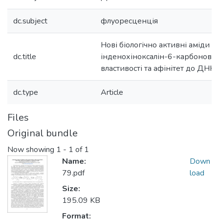
dc.subject
флуоресценція
Нові біологічно активні аміди
dc.title
інденохіноксалін-6-карбонової 
властивості та афінітет до ДНК
dc.type
Article
Files
Original bundle
Now showing
1 - 1 of 1
Name:
Down
79.pdf
load
Size:
195.09 KB
Format: