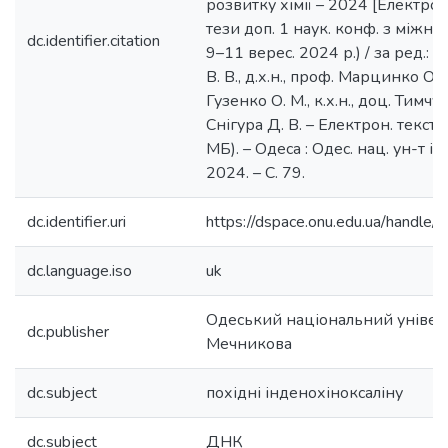
розвитку хімії – 2024 [Електрон
тези доп. 1 наук. конф. з міжнар
dc.identifier.citation
9–11 верес. 2024 р.) / за ред.: к
В. В., д.х.н., проф. Марцинко О. Е.
Гузенко О. М., к.х.н., доц. Тимчук 
Снігура Д. В. – Електрон. текст. 
МБ). – Одеса : Одес. нац. ун-т ім.
2024. – С. 79.
dc.identifier.uri
https://dspace.onu.edu.ua/hand
dc.language.iso
uk
Одеський національний університ
dc.publisher
Мечникова
dc.subject
похідні інденохіноксаліну
dc.subject
ДНК