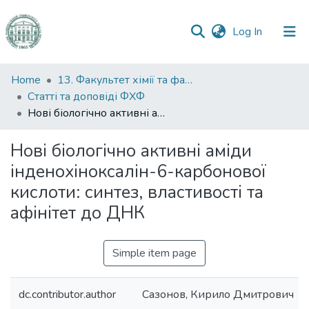
(current)
Log In
Communities
Home
13. Факультет хімії та фармації
&
Статті та доповіді ФХФ
Collections
Нові біологічно активні аміди інденохіноксалін-6-карбонової кислоти: синтез, властивості та афінітет до ДНК
All of DSpace
Нові біологічно активні аміди
інденохіноксалін-6-карбонової
Statistics
кислоти: синтез, властивості та
афінітет до ДНК
Simple item page
dc.contributor.author
Сазонов, Кирило Дмитрович