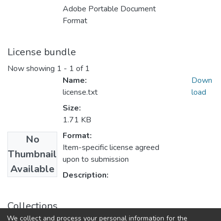
Adobe Portable Document
Format
License bundle
Now showing
1 - 1 of 1
Name:
Down
license.txt
load
Size:
1.71 KB
Format:
No
Item-specific license agreed
Thumbnail
upon to submission
Available
Description:
Collections
We collect and process your personal information for the