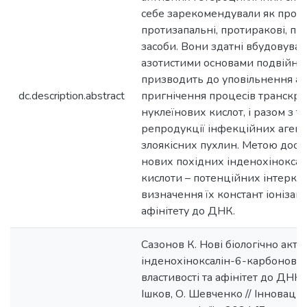
себе зарекомендували як проти
протизапальні, протиракові, пр
засоби. Вони здатні вбудовуват
азотистими основами подвійної
призводить до уповільнення аб
dc.description.abstract
пригнічення процесів транскрип
нуклеїнових кислот, і разом з 
репродукції інфекційних агент
злоякісних пухлин. Метою досл
нових похідних інденохіноксал
кислоти – потенційних інтерка
визначення їх констант іонізаці
афінітету до ДНК.
Сазонов К. Нові біологічно акти
інденохіноксалін-6-карбонової 
властивості та афінітет до ДНК /
Ішков, О. Шевченко // Інноваці