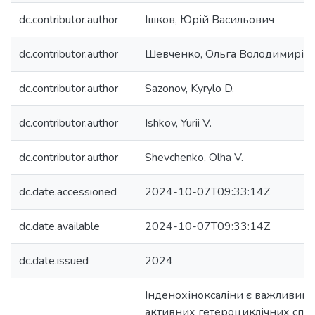
dc.contributor.author
Ішков, Юрій Васильович
dc.contributor.author
Шевченко, Ольга Володимирів
dc.contributor.author
Sazonov, Kyrylo D.
dc.contributor.author
Ishkov, Yurii V.
dc.contributor.author
Shevchenko, Olha V.
dc.date.accessioned
2024-10-07T09:33:14Z
dc.date.available
2024-10-07T09:33:14Z
dc.date.issued
2024
Інденохіноксаліни є важливим к
активних гетероциклічних спол