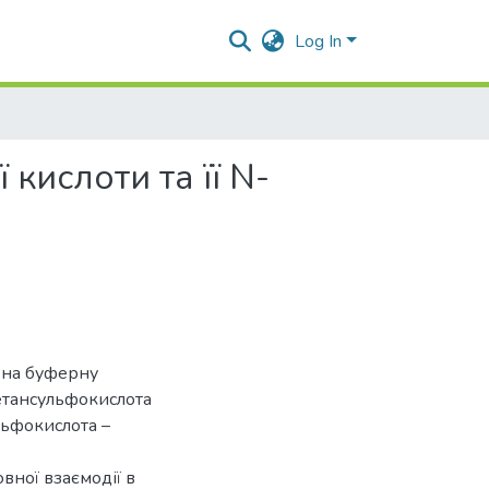
Log In
кислоти та її N-
 на буферну
метансульфокислота
льфокислота –
ної взаємодії в