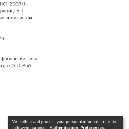
NHCH2SO3H –
границі рН
казаних систем.
ти
льфонової кислоти
ра / О. Л. Рой. –
We collect and process your personal information for the
following purposes:
Authentication, Preferences,