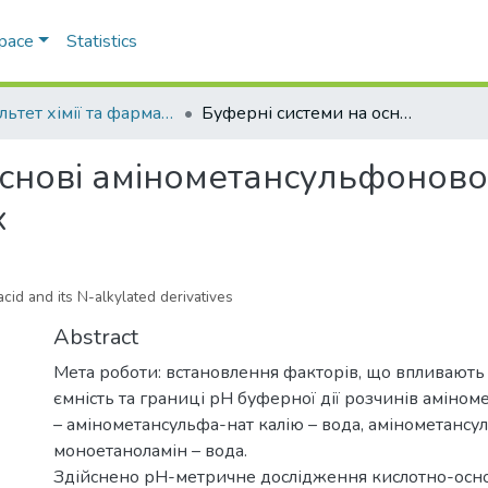
Space
Statistics
Факультет хімії та фармації
Буферні системи на основі амінометансульфонової кислоти та її N-алкілованих похідних
снові амінометансульфонової 
х
id and its N-alkylated derivatives
Abstract
Мета роботи: встановлення факторів, що впливають
ємність та границі рН буферної дії розчинів аміно
– амінометансульфа-нат калію – вода, амінометансу
моноетаноламін – вода.
Здійснено рН-метричне дослідження кислотно-основ