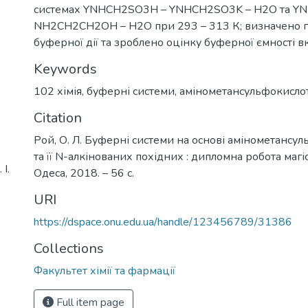
системах YNHCH2SO3H – YNHCH2SO3K – H2O та Y
NH2CH2CH2OH – H2O при 293 – 313 К; визначено 
буферної дії та зроблено оцінку буферної ємності в
Keywords
102 хімія
,
буферні системи
,
амінометансульфокисло
Citation
Рой, О. Л. Буферні системи на основі амінометансу
та її N-алкінованих похідних : дипломна робота магіст
І.
Одеса, 2018. – 56 с.
URI
https://dspace.onu.edu.ua/handle/123456789/31386
Collections
Факультет хімії та фармації
Full item page