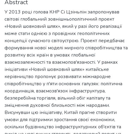
Abstract
У 2013 році голова КНР Сі Цзіньпін запропонував
світові глобальний зовнішньополітичний проект
«Новий шовковий шлях», який у разі його реалізації
може стати однією з провідних геополітичних
концепції сучасного світоустрою. Проект передбачає
формування нової моделі мирного співробітництва та
розвитку всіх країн в умовах глобальної
взаємозалежності та взаємопов'язаності. У рамках
ініціативи «Новий шовковий шлях» китайське
керівництво пропонує розвивати міжнародне
співробітництво у п'яти основних галузях: політична
координація, взаємозв'язок інфраструктура,
безперебійна торгівля, вільний обіг капіталу та
зміцнення духовної близькості між народами.
Висунувши цю ініціативу, Китай прагне створити
умови для підтримки зростання своєї економіки,
оскільки будівництво інфраструктурних об'єктів та
вихід на нові ринки створить додатковий попит на