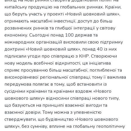
китайську продукцію на глобальних ринках. Країни,
що беруть участь у проекті «Новий шовковий шлях»,
отримають масштабні інвестиції, доступ до більш
розвинених ринків та глибшої інтеграції у світову
економіку. Сьогодні понад 100 держав та
міжнародних організацій висловили свою підтримку
доктрині «Новий шовковий шлях», понад 40 із них
підписали угоди про співпрацю з КНР. Створюючи
нову модель всебічної відкритості, ця ініціатива
сприяє просуванню більш масштабної, поглибленої та
високорівневої регіональної співпраці, тому її важлива
передумова полягає в тому, щоб встановити із
сусідніми країнами та країнами вздовж «Нового
шовкового шляху» відносини співпраці нового типу,
що базуються на принципі взаємної вигоди та
взаємної довіри. Тому можна з упевненістю
стверджувати, що будівництво «Нового шовкового
шляху», без сумніву, вплине на глобальну геополітичну