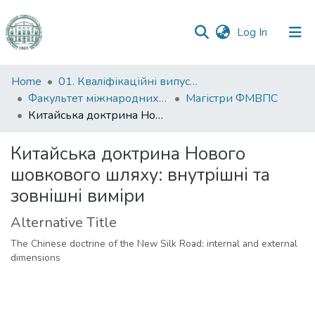
(current)
Log In
Communities
Home
01. Кваліфікаційні випускні роботи здобувачів вищої освіти
&
Факультет міжнародних відносин, політології та соціології
Магістри ФМВПС
Collections
Китайська доктрина Нового шовкового шляху: внутрішні та зовнішні виміри
All of DSpace
Китайська доктрина Нового
шовкового шляху: внутрішні та
Statistics
зовнішні виміри
Alternative Title
The Chinese doctrine of the New Silk Road: internal and external
dimensions