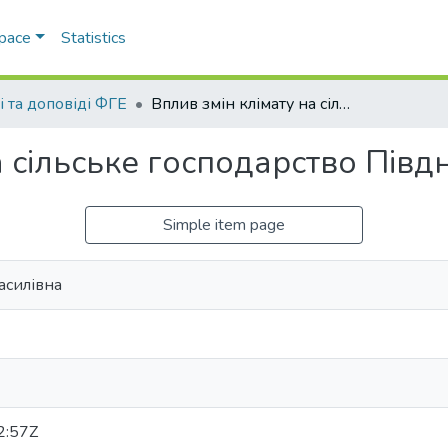
Space
Statistics
і та доповіді ФГЕ
Вплив змін клімату на сільське господарство Півдня України
а сільське господарство Півд
Simple item page
асилівна
2:57Z