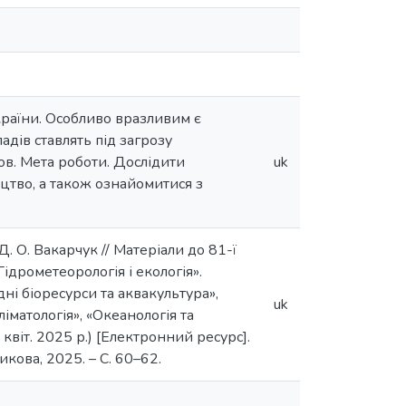
країни. Особливо вразливим є
дів ставлять під загрозу
мов. Мета роботи. Дослідити
uk
ицтво, а також ознайомитися з
Д. О. Вакарчук // Матеріали до 81-ї
Гідрометеорологія і екологія».
дні біоресурси та аквакультура»,
uk
ліматологія», «Океанологія та
квіт. 2025 р.) [Електронний ресурс].
чникова, 2025. – С. 60–62.