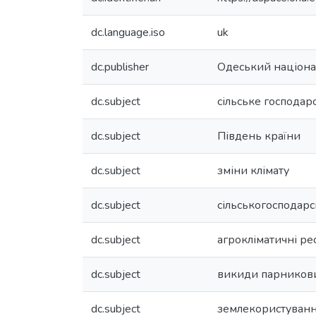
dc.language.iso
uk
dc.publisher
Одеський націонал
dc.subject
сільське господар
dc.subject
Південь країни
dc.subject
зміни клімату
dc.subject
сільськогосподар
dc.subject
агрокліматичні ре
dc.subject
викиди парникови
dc.subject
землекористуван