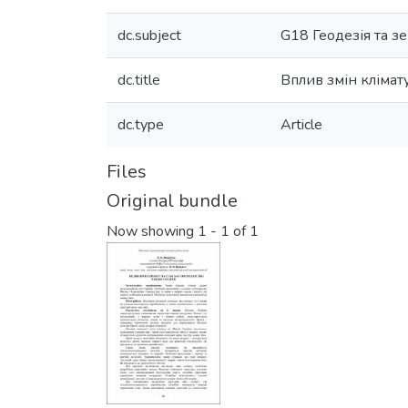
dc.subject
G18 Геодезія та з
dc.title
Вплив змін клімат
dc.type
Article
Files
Original bundle
Now showing
1 - 1 of 1