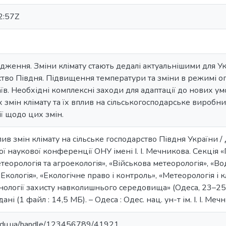
2:57Z
ідження. Зміни клімату стають дедалі актуальнішими для У
ство Півдня. Підвищення температури та зміни в режимі опа
аїв. Необхідні комплексні заходи для адаптації до нових у
х змін клімату та їх вплив на сільськогосподарське виробн
ї щодо цих змін.
ив змін клімату на сільське господарство Півдня України / 
ої наукової конференції ОНУ імені І. І. Мечникова. Секція «
теорологія та агроекологія», «Військова метеорологія», «Во
 «Екологія», «Екологічне право і контроль», «Метеорологія і к
хнології захисту навколишнього середовища» (Одеса, 23–25 
дані (1 файл : 14,5 МБ). – Одеса : Одес. нац. ун-т ім. І. І. Ме
u.edu.ua/handle/123456789/41921