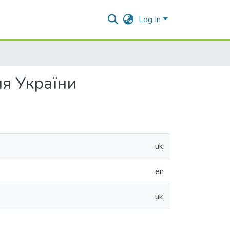
Log In
ня України
uk
en
uk