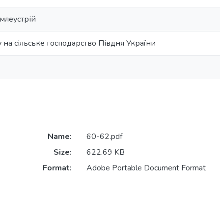
емлеустрій
у на сільське господарство Півдня України
Name:
60-62.pdf
Size:
622.69 KB
Format:
Adobe Portable Document Format