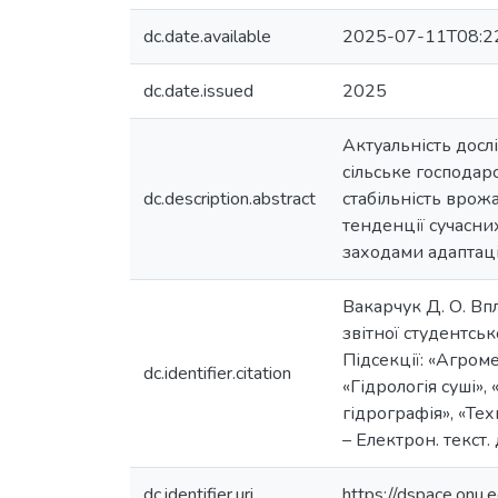
dc.date.available
2025-07-11T08:2
dc.date.issued
2025
Актуальність досл
сільське господар
dc.description.abstract
стабільність врож
тенденції сучасни
заходами адаптаці
Вакарчук Д. О. Впл
звітної студентськ
Підсекції: «Агроме
dc.identifier.citation
«Гідрологія суші»,
гідрографія», «Те
– Електрон. текст. 
dc.identifier.uri
https://dspace.on