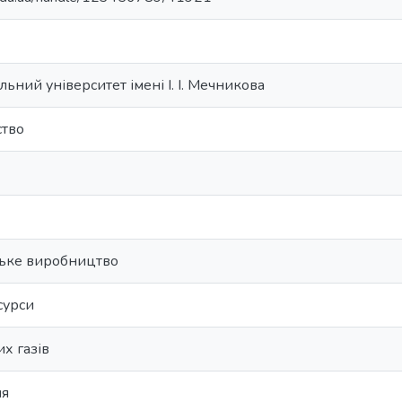
ьний університет імені І. І. Мечникова
ство
ське виробництво
сурси
х газів
ня