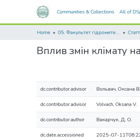
Communities & Collections
All of D
Home
05. Факультет гідрометеорології і екології
Статт
Вплив змін клімату н
dc.contributor.advisor
Вольвач, Оксана В
dc.contributor.advisor
Volvach, Oksana V.
dc.contributor.author
Вакарчук, Д. О.
dc.date.accessioned
2025-07-11T08:2