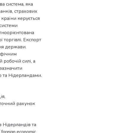
ва система, яка
банків, страхових
 країни керується
 системи
ртноорієнтована
ї торгівлі. Експорт
ня держави.
рафічним
 робочій силі, а
 зазначити
ю та Нідерландами.
ія
,
точний рахунок
в Нідерландів та
 foreign economic