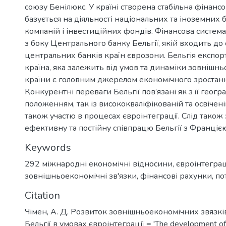
союзу Бенілюкс. У країні створена стабільна фінансо
базується на діяльності національних та іноземних 
компаній і інвестиційних фондів. Фінансова система
з боку Центрального банку Бельгії, якій входить до
центральних банків країн єврозони. Бельгія експо
країна, яка залежить від умов та динаміки зовнішньо
країни є головним джерелом економічного зростан
Конкурентні переваги Бельгії пов’язані як з її геог
положенням, так із висококваліфікованій та освіченій
також участю в процесах євроінтеграції. Слід також
ефективну та постійну співпрацю Бельгії з Франціє
Keywords
292 міжнародні економічні відносини
,
євроінтеграц
зовнішньоекономічні зв'язки
,
фінансові рахунки
,
по
Citation
Чімен, А. Д. Розвиток зовнішньоекономічних звязкі
Бельгії в умовах євроінтеграції = 'The development of