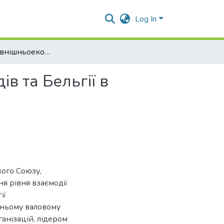
Log In
Розвиток зовнішньоекономічних звязків Нідерландів та Бельгії в умовах євроінтеграції
в та Бельгії в
кого Союзу,
я рівня взаємодії
ії
шньому валовому
анізацій, лідером