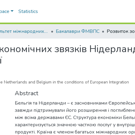
Space
Statistics
Факультет міжнародних відносин, політології та соціології
Бакалаври ФМВПС
ономічних звязків Нідерланді
ї
e Netherlands and Belgium in the conditions of European Integration
Abstract
Бельгія та Нідерланди – є засновниками Європейсь
завжди підтримували його розширення і поглибленн
між всіма державами ЄС. Структура економіки Бельг
характеризується значною часткою послуг у внутрі
продукті. Країна є членом багатьох міжнародних орг