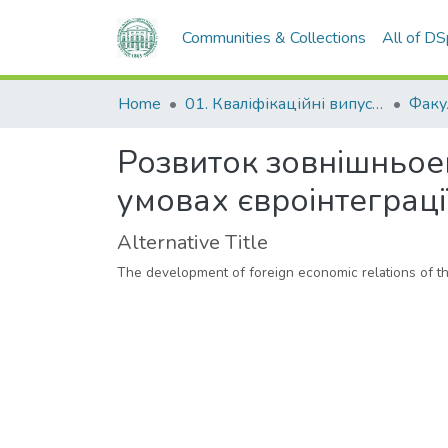
Communities & Collections
All of D
Home
01. Кваліфікаційні випускні роботи здобувачів вищої освіти
Розвиток зовнішньоек
умовах євроінтеграці
Alternative Title
The development of foreign economic relations of th