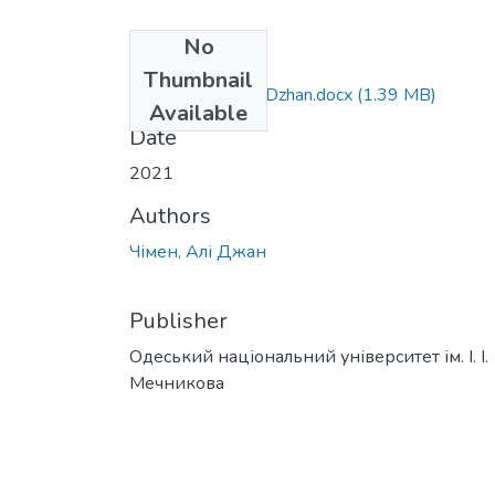
No
Files
Thumbnail
292_Chimen_Ali_Dzhan.docx
(1.39 MB)
Available
Date
2021
Authors
Чімен, Алі Джан
Publisher
Одеський національний університет ім. І. І.
Мечникова