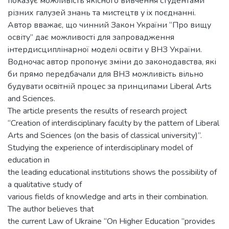
показує можливість якісного вивчення студентами
різних галузей знань та мистецтв у ix поєднанні.
Автор вважає, що чинний Закон України “Про вищу
ocвітy” дає можливості для запровадження
iнтердисциплінарної моделі освіти у ВНЗ України.
Водночас автор пропонує зміни до законодавства, які
би прямо передбачали для ВНЗ можливість вільно
будувати ocвiтній процес за принципами Liberal Arts
and Sciences.
The article presents the results of research project
“Creation of interdisciplinary faculty by the pattern of Liberal
Arts and Sciences (on the basis of classical university)”.
Studying the experience of interdisciplinary model of
education in
the leading educational institutions shows the possibility of
a qualitative study of
various fields of knowledge and arts in their combination.
The author believes that
the current Law of Ukraine “On Higher Education ”provides