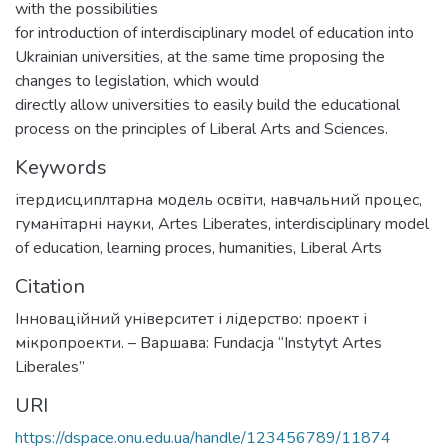
with the possibilities
for introduction of interdisciplinary model of education into
Ukrainian universities, at the same time proposing the
changes to legislation, which would
directly allow universities to easily build the educational
process on the principles of Liberal Arts and Sciences.
Keywords
ітердисциплтарна модель освіти
,
навчальний процес
,
гуманітарні науки
,
Artes Liberates
,
interdisciplinary model
of education
,
learning proces
,
humanities
,
Liberal Arts
Citation
Інноваційний університет і лідерство: проект і
мікропроекти. – Варшава: Fundacja “Instytyt Artes
Liberales”
URI
https://dspace.onu.edu.ua/handle/123456789/11874