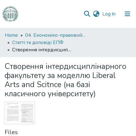
(current)
Log In
Communities
Home
04. Економіко-правовий факультет
&
Статті та доповіді ЕПФ
Collections
Створення інтердисциплінарного факультету за моделлю Liberal Arts and Scitnce (на базі класичного університету)
All of DSpace
Створення інтердисциплінарного
факультету за моделлю Liberal
Statistics
Arts and Scitnce (на базі
класичного університету)
Files