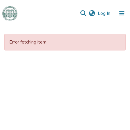
(current)
Log In
Communities
&
Error fetching item
Collections
All of DSpace