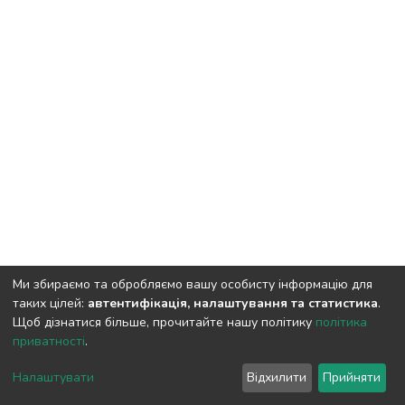
Ми збираємо та обробляємо вашу особисту інформацію для
таких цілей:
автентифікація, налаштування та статистика
.
Щоб дізнатися більше, прочитайте нашу політику
політика
приватності
.
DSpace software
copyright © 2009-2026
LYRASIS
Налаштувати
Відхилити
Прийняти
Cookie settings
Privacy policy
End User Agreement