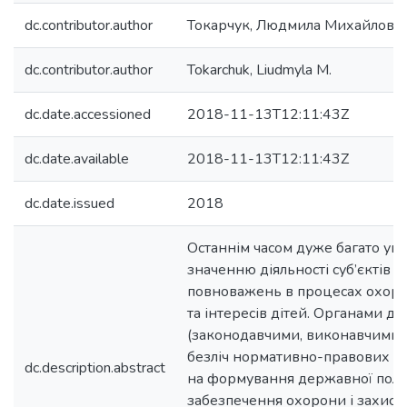
dc.contributor.author
Токарчук, Людмила Михайловн
dc.contributor.author
Tokarchuk, Liudmyla M.
dc.date.accessioned
2018-11-13T12:11:43Z
dc.date.available
2018-11-13T12:11:43Z
dc.date.issued
2018
Останнім часом дуже багато ува
значенню діяльності суб’єктів 
повноважень в процесах охорон
та інтересів дітей. Органами д
(законодавчими, виконавчими)
безліч нормативно-правових ак
dc.description.abstract
на формування державної пол
забезпечення охорони і захист