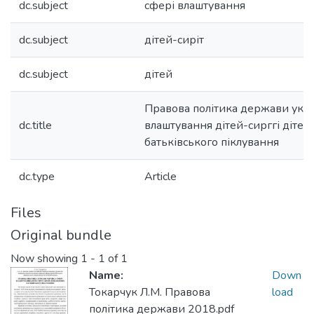
dc.subject
сфері влаштування
dc.subject
дітей-сиріт
dc.subject
дітей
Правова політика держави укра
dc.title
влаштування дітей-сирггі дітей
батьківського піклування
dc.type
Article
Files
Original bundle
Now showing
1 - 1 of 1
Name:
Down
Токарчук Л.М. Правова
load
політика держави 2018.pdf