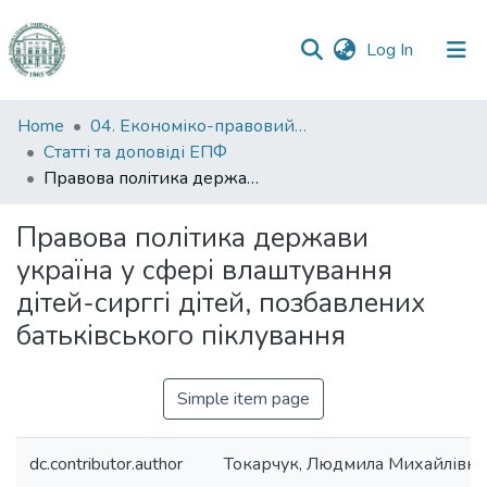
(current)
Log In
Communities
Home
04. Економіко-правовий факультет
&
Статті та доповіді ЕПФ
Collections
Правова політика держави україна у сфері влаштування дітей-сирггі дітей, позбавлених батьківського піклування
All of DSpace
Правова політика держави
україна у сфері влаштування
Statistics
дітей-сирггі дітей, позбавлених
батьківського піклування
Simple item page
dc.contributor.author
Токарчук, Людмила Михайлівна