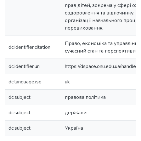
прав дітей, зокрема у сфері ох
оздоровлення та відпочинку, зд
організації навчального процес
перевиховання.
Право, економіка та управління:
dc.identifier.citation
сучасний стан та перспективи 
dc.identifier.uri
https://dspace.onu.edu.ua/hand
dc.language.iso
uk
dc.subject
правова політика
dc.subject
держави
dc.subject
Україна