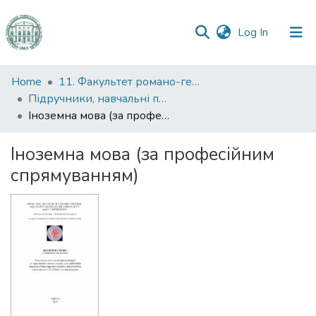
(current)
Log In
Communities
Home
11. Факультет романо-германської філології
&
Підручники, навчальні посібники та інші науково- та навчально-методичні праці РГФ
Collections
Іноземна мова (за професійним спрямуванням)
All of DSpace
Іноземна мова (за професійним
спрямуванням)
Statistics