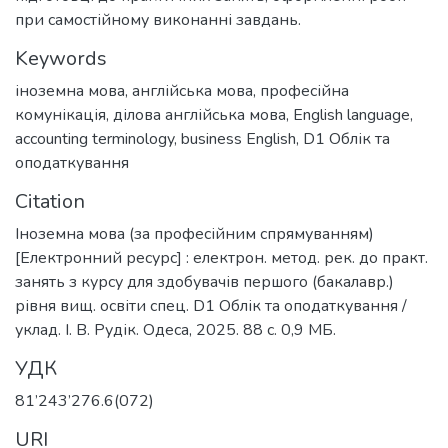
при самостійному виконанні завдань.
Keywords
іноземна мова
,
англійська мова
,
професійна
комунікація
,
ділова англійська мова
,
English language
,
accounting terminology
,
business English
,
D1 Облік та
оподаткування
Citation
Іноземна мова (за професійним спрямуванням)
[Електронний ресурс] : електрон. метод. рек. до практ.
занять з курсу для здобувачів першого (бакалавр.)
рівня вищ. освіти спец. D1 Облік та оподаткування /
уклад. І. В. Рудік. Одеса, 2025. 88 с. 0,9 МБ.
УДК
81’243’276.6(072)
URI