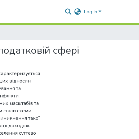
Log In
податковій сфері
характеризується
цих відносин
ування та
нфлікти.
них масштабів та
 стали схеми
виникнення такої
ації доходів».
аселення суттєво