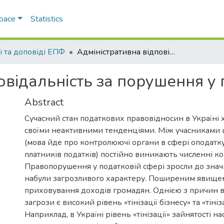
Space
Statistics
і та доповіді ЕПФ
Адміністративна відповідальність за порушення у податковій сфері
овідальність за порушення у 
Abstract
Сучасний стан податкових правовідносин в Україні 
своїми неактивними тенденціями. Між учасниками 
(мова йде про контролюючі органи в сфері оподатк
платників податків) постійно виникають численні ко
Правопорушення у податковій сфері зросли до знач
набули загрозливого характеру. Поширеним явищем
приховування доходів громадян. Однією з причин 
загрози є високий рівень «тінізації бізнесу» та «тініз
Наприклад, в Україні рівень «тінізації» зайнятості н