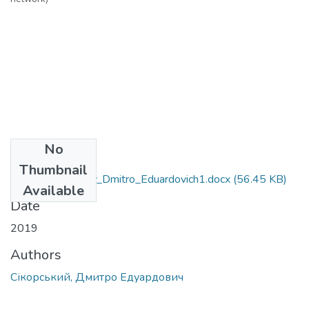
No
Files
Thumbnail
035.10_Sikors'kiy_Dmitro_Eduardovich1.docx
(56.45 KB)
Available
Date
2019
Authors
Сікорський, Дмитро Едуардович