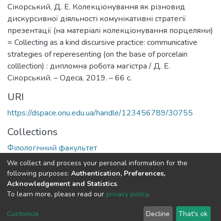
Сікорський, Д. Е. Колекціонування як різновид
дискурсивної діяльності комунікативні стратегії
презентації (на матеріалі колекціонування порцеляни)
= Collecting as a kind discursive practice: communicative
strategies of reperesenting (on the base of porcelain
colllection) : дипломна робота магістра / Д. Е.
Сікорський. – Одеса, 2019. – 66 с.
URI
https://dspace.onu.edu.ua/handle/123456789/30755
Collections
Філологічний факультет
We collect and process your personal information for the
Full item page
following purposes:
Authentication, Preferences,
Acknowledgement and Statistics
.
To learn more, please read our
privacy policy
.
DSpace software
copyright © 2009-2026
LYRASIS
Cookie
Privacy
End User
Send
Customize
Decline
That's ok