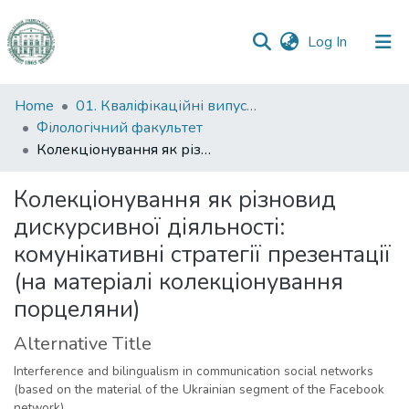
(current)
Log In
Communities
Home
01. Кваліфікаційні випускні роботи здобувачів вищої освіти
&
Філологічний факультет
Collections
Колекціонування як різновид дискурсивної діяльності: комунікативні стратегії презентації (на матеріалі колекціонування порцеляни)
All of DSpace
Колекціонування як різновид
дискурсивної діяльності:
Statistics
комунікативні стратегії презентації
(на матеріалі колекціонування
порцеляни)
Alternative Title
Interference and bilingualism in communication social networks
(based on the material of the Ukrainian segment of the Facebook
network)