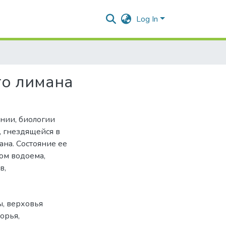
Log In
го лимана
нии, биологии
, гнездящейся в
на. Состояние ее
ом водоема,
в,
ы
,
верховья
морья
,