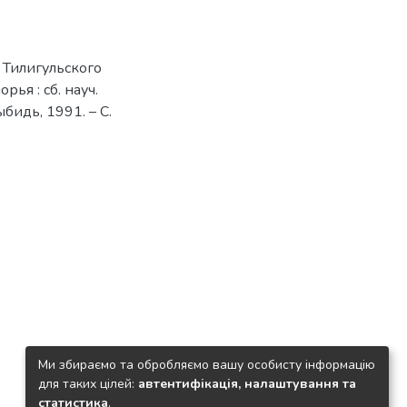
 Тилигульского
ья : сб. науч.
ыбидь, 1991. – С.
Ми збираємо та обробляємо вашу особисту інформацію
для таких цілей:
автентифікація, налаштування та
статистика
.