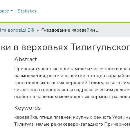
Space
Statistics
і та доповіді БФ
Гнездование каравайки в верховьях Тилигульского лимана
ки в верховьях Тилигульско
Abstract
Приводятся данные о динамике и численности коло
размножения, росте и развитии птенцов каравайки
тростниковых плавнях верховий Тилигульского лима
численности определяется гидрологическим режим
особенно наличием мелководных кормных разливо
Keywords
каравайка
,
птица плавней крупных рек юга Украин
Тилигула
,
малые реки северо-западного Причерно