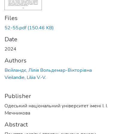
Files
52-55.pdf
(150.46 KB)
Date
2024
Authors
Вєйландє, Лілія Вольдемар-Вікторівна
Vieilandie, Liliia V.-V.
Publisher
Одеський національний університет імені І. І.
Мечникова
Abstract