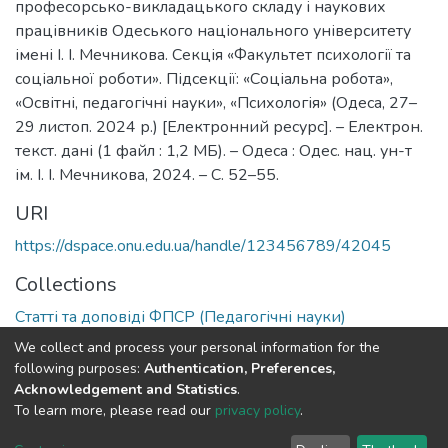
професорсько-викладацького складу і наукових
працівників Одеського національного університету
імені І. І. Мечникова. Секція «Факультет психології та
соціальної роботи». Підсекції: «Соціальна робота»,
«Освітні, педагогічні науки», «Психологія» (Одеса, 27–
29 листоп. 2024 р.) [Електронний ресурс]. – Електрон.
текст. дані (1 файл : 1,2 МБ). – Одеса : Одес. нац. ун-т
ім. І. І. Мечникова, 2024. – С. 52–55.
URI
https://dspace.onu.edu.ua/handle/123456789/42045
Collections
Статті та доповіді ФПСР (Педагогічні науки)
We collect and process your personal information for the
Full item page
following purposes:
Authentication, Preferences,
Acknowledgement and Statistics
.
To learn more, please read our
privacy policy
.
DSpace software
copyright © 2009-2026
LYRASIS
Cookie
Privacy
End User
Send