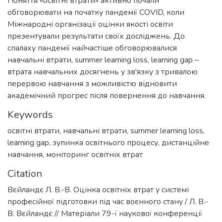
Поняття «освітні втрати» активно почали
обговорювати на початку пандемії COVID, коли
Міжнародні організації оцінки якості освіти
презентували результати своїх досліджень. До
спалаху пандемії найчастіше обговорювалися
навчальні втрати, summer learning loss, learning gap –
втрата навчальних досягнень у зв'язку з тривалою
перервою навчання з можливістю відновити
академічний прогрес після повернення до навчання.
Keywords
освітні втрати
,
навчальні втрати
,
summer learning loss
,
learning gap
,
зупинка освітнього процесу
,
дистанційне
навчання
,
моніторинг освітніх втрат
Citation
Вєйландє Л. В.-В. Оцінка освітніх втрат у системі
професійної підготовки під час воєнного стану / Л. В.-
В. Вєйландє // Матеріали 79-ї наукової конференції