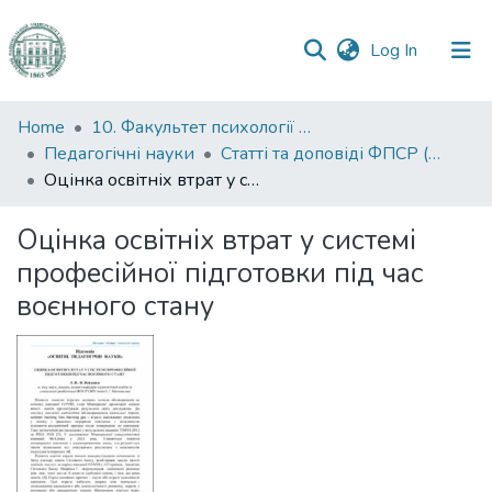
(current)
Log In
Communities
Home
10. Факультет психології та соціальної роботи
&
Педагогічні науки
Статті та доповіді ФПСР (Педагогічні науки)
Collections
Оцінка освітніх втрат у системі професійної підготовки під час воєнного стану
All of DSpace
Оцінка освітніх втрат у системі
професійної підготовки під час
Statistics
воєнного стану