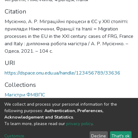
Citation
Мусієнко, А. Р. Міграційні процеси в ЄС у ХХІ столітті:
приклади Німеччини, Франції та Італії = Migration
processes in the EU in the XXI century: cases of FRG, France
and Italy : дипломна робота магістра / А. Р. Мусієнко. –
Одеса, 2021. – 104 с.
URI
https://dspace.onu.edu.ua/handle/123456789/33636
Collections
Магістри ФМВПС
We collect and process your personal information for the
Full item page
following purposes:
Authentication, Preferences,
Acknowledgement and Statistics
.
To learn more, please read our
privacy policy
.
DSpace software
copyright © 2009-2026
LYRASIS
Cookie
Privacy
End User
Send
Customize
Decline
That's ok