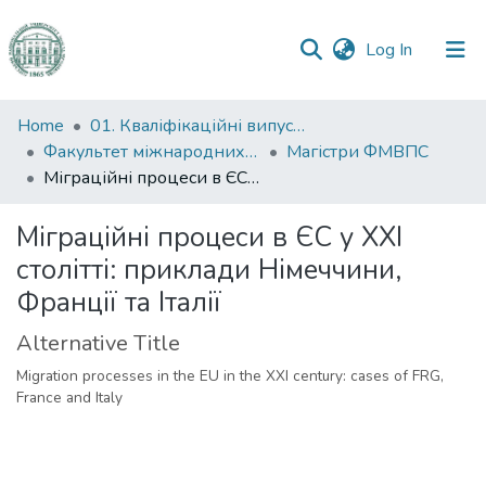
(current)
Log In
Communities
Home
01. Кваліфікаційні випускні роботи здобувачів вищої освіти
&
Факультет міжнародних відносин, політології та соціології
Магістри ФМВПС
Collections
Міграційні процеси в ЄС у ХХІ столітті: приклади Німеччини, Франції та Італії
All of DSpace
Міграційні процеси в ЄС у ХХІ
столітті: приклади Німеччини,
Statistics
Франції та Італії
Alternative Title
Migration processes in the EU in the XXI century: cases of FRG,
France and Italy