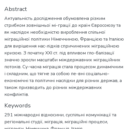
Abstract
Актуальність дослідження обумовлена різким
стрибком зовнішньої мі-грації до країн Євросоюзу та
як наслідок необхідністю вироблення спільної
міграційної політики Німеччиною, Францією та Італією
для вирішення нас-лідків спричинених міграційною
кризою. З початку ХХІ ст. під впливом гло-балізації
значно зросли масштаби міждержавних міграційних
потоків. Су-часна міграція стала процесом динамічним
і складним, що тягне за собою пе-вні соціально-
економічні та політичні наслідки для різних держав, а
також призводить до різних міждержавних
конфліктів.
Keywords
291 міжнародні відносини, суспільні комунікації та
регіональні студії
,
міграція
,
міграційні процеси
,
мігранти
,
Німеччина
,
Франція
,
Італія