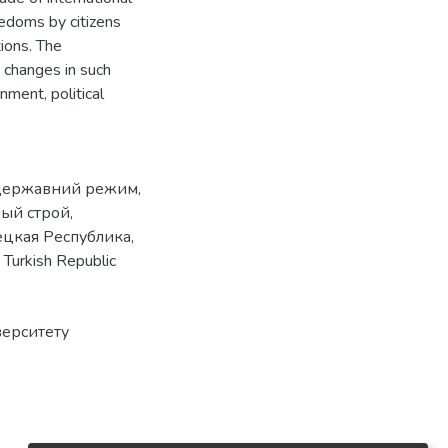
reedoms by citizens
tions. The
 changes in such
ment, political
державний режим
,
ный строй
,
ецкая Республика
,
,
Turkish Republic
верситету