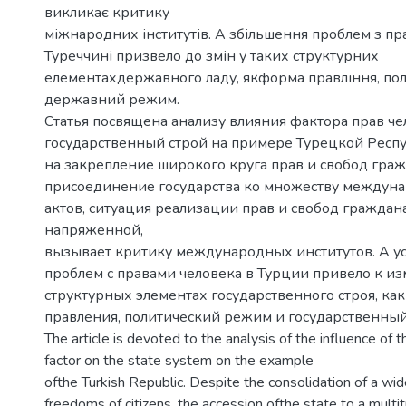
викликає критику
міжнародних інститутів. А збільшення проблем з п
Туреччині призвело до змін у таких структурних
елементахдержавного ладу, якформа правління, по
державний режим.
Статья посвящена анализу влияния фактора прав че
государственный строй на примере Турецкой Респу
на закрепление широкого круга прав и свобод граж
присоединение государства ко множеству междун
актов, ситуация реализации прав и свобод граждан
напряженной,
вызывает критику международных институтов. А у
проблем с правами человека в Турции привело к и
структурных элементах государственного строя, ка
правления, политический режим и государственны
The article is devoted to the analysis of the influence of 
factor on the state system on the example
ofthe Turkish Republic. Despite the consolidation of a wid
freedoms of citizens, the accession ofthe state to a multit