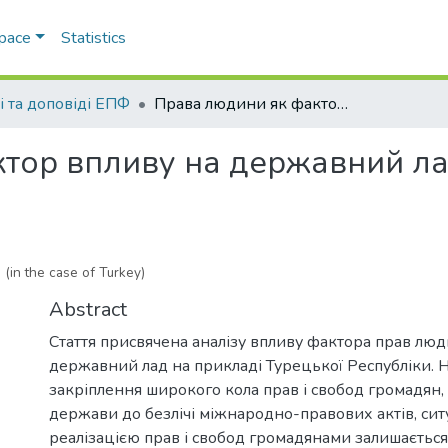
Space
Statistics
і та доповіді ЕПФ
Права людини як фактор впливу на державний лад (на прикладі Туреччини)
тор впливу на державний ла
 (in the case of Turkey)
Abstract
Стаття присвячена аналізу впливу фактора прав лю
державний лад на прикладі Турецької Республіки.
закріплення широкого кола прав і свобод громадян
держави до безлічі міжнародно-правових актів, сит
реалізацією прав і свобод громадянами залишаєтьс