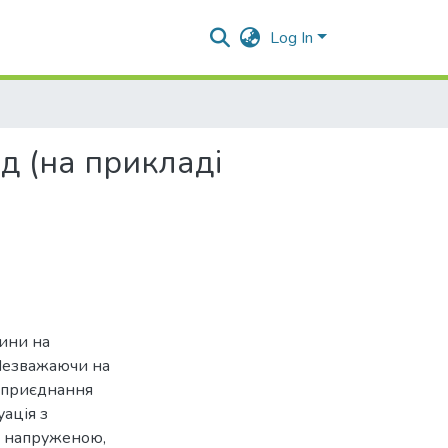
Log In
д (на прикладі
дини на
 Незважаючи на
, приєднання
уація з
я напруженою,