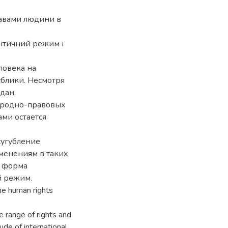
равами людини в
літичний режим і
ловека на
блики. Несмотря
дан,
ародно-правовых
ами остается
сугубление
зменениям в таких
к форма
й режим.
the human rights
e range of rights and
ude of international