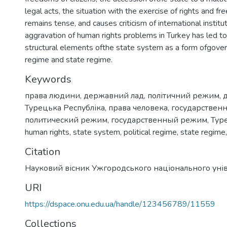
legal acts, the situation with the exercise of rights and f
remains tense, and causes criticism of international institu
aggravation of human rights problems in Turkey has led to
structural elements ofthe state system as a form ofgovern
regime and state regime.
Keywords
права людини
,
державний лад
,
політичний режим
,
Турецька Республіка
,
права человека
,
государствен
политический режим
,
государственный режим
,
Тур
human rights
,
state system
,
political regime
,
state regime
Citation
Науковий вісник Ужгородського національного уні
URI
https://dspace.onu.edu.ua/handle/123456789/11559
Collections