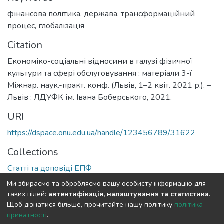
фінансова політика
,
держава
,
трансформаційний
процес
,
глобалізація
Citation
Економіко-соціальні відносини в галузі фізичної
культури та сфері обслуговування : матеріали 3-ї
Міжнар. наук.-практ. конф. (Львів, 1–2 квіт. 2021 р.). –
Львів : ЛДУФК ім. Івана Боберського, 2021.
URI
https://dspace.onu.edu.ua/handle/123456789/31622
Collections
Статті та доповіді ЕПФ
Ми збираємо та обробляємо вашу особисту інформацію для
Full item page
таких цілей:
автентифікація, налаштування та статистика
.
Щоб дізнатися більше, прочитайте нашу політику
політика
приватності
.
DSpace software
copyright © 2009-2026
LYRASIS