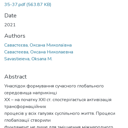
35-37.pdf
(563.87 KB)
Date
2021
Authors
Савастєєва, Оксана Миколаївна
Савастеева, Оксана Николаевна
Savastieieva, Oksana M.
Abstract
Унаслідок формування сучасного глобального
середовища наприкінці
XX – на початку ХХІ ст. спостерігається активізація
трансформаційних
процесів у всіх галузях суспільного життя. Процеси
глобалізації створили
фундамент не лише для зміцнення міжнародного