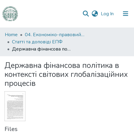
(current)
Log In
Communities
Home
04. Економіко-правовий факультет
&
Статті та доповіді ЕПФ
Collections
Державна фінансова політика в контексті світових глобалізаційних процесів
All of DSpace
Державна фінансова політика в
контексті світових глобалізаційних
Statistics
процесів
Files