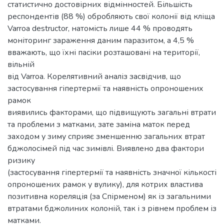
статистично достовірних відмінностей. Більшість
респондентів (88 %) обробляють свої колонії від кліща
Varroa destructor, натомість лише 44 % проводять
моніторинг зараження даним паразитом, а 4,5 %
вважають, що їхні пасіки розташовані на території,
вільній
від Varroa. Корелятивний аналіз засвідчив, що
застосування гіпертермії та наявність опроношених
рамок
виявились факторами, що підвищують загальні втрати
та проблеми з матками, зате заміна маток перед
заходом у зиму сприяє зменшенню загальних втрат
бджолосімей під час зимівлі. Виявлено два фактори
ризику
(застосування гіпертермії та наявність значної кількості
опроношених рамок у вулику), для котрих властива
позитивна кореляція (за Спірменом) як із загальними
втратами бджолиних колоній, так і з рівнем проблем із
матками.