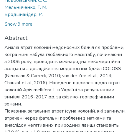
Подобівський, С. С.
Мельниченко, Г. М.
Бродшнайдер, Р.
Show 9 more
Abstract
Аналіз втрат колоній медоносних бджіл як проблеми,
котра нині набула глобального масштабу, починаючи
з 2008 року, проводить міжнародна некомерційна
асоціація з дослідження медоносних бджіл COLOSS
(Neumann & Carreck, 2010; van der Zee et al., 2014;
Chauzat et al., 2016). Наведено відомості щодо втрат
колоній Apis mellifera L. в Україні за результатами
зимівлі 2016-2017 рр. за фізико-географічними
зонами.
Показник загальних втрат (сума колоній, які загинули,
втрачені через фатальні проблеми з матками та
внаслідок негативних природних явищ) становить