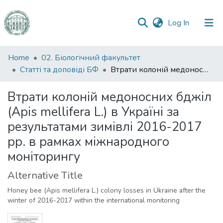
(current)
Log In
Communities
Home
02. Біологічний факультет
&
Статті та доповіді БФ
Втрати колоній медоносних бджіл (Apis mellifera L.) в Україні за результатами зимівлі 2016-2017 рр. в рамках міжнародного моніторингу
Collections
Втрати колоній медоносних бджіл
All of DSpace
(Apis mellifera L.) в Україні за
результатами зимівлі 2016-2017
Statistics
рр. в рамках міжнародного
моніторингу
Alternative Title
Honey bee (Apis mellifera L.) сolony losses in Ukraine after the
winter of 2016-2017 within the international monitoring