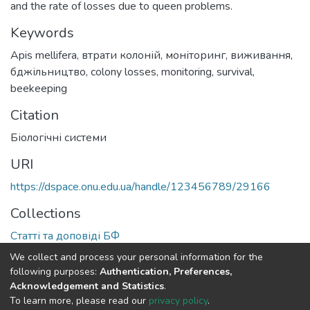
and the rate of losses due to queen problems.
Keywords
Apis mellifera
,
втрати колоній
,
моніторинг
,
виживання
,
бджільництво
,
сolony losses
,
monitoring
,
survival
,
beekeeping
Citation
Біологічні системи
URI
https://dspace.onu.edu.ua/handle/123456789/29166
Collections
Статті та доповіді БФ
We collect and process your personal information for the
Full item page
following purposes:
Authentication, Preferences,
Acknowledgement and Statistics
.
To learn more, please read our
privacy policy
.
DSpace software
copyright © 2009-2026
LYRASIS