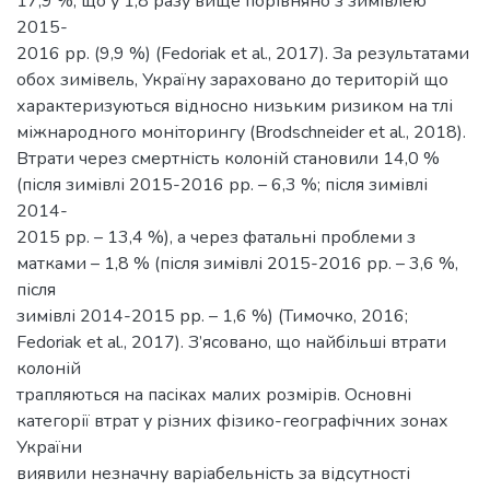
17,9 %, що у 1,8 разу вище порівняно з зимівлею
2015-
2016 рр. (9,9 %) (Fedoriak et al., 2017). За результатами
обох зимівель, Україну зараховано до територій що
характеризуються відносно низьким ризиком на тлі
міжнародного моніторингу (Brodschneider et al., 2018).
Втрати через смертність колоній становили 14,0 %
(після зимівлі 2015-2016 рр. – 6,3 %; після зимівлі
2014-
2015 рр. – 13,4 %), а через фатальні проблеми з
матками – 1,8 % (після зимівлі 2015-2016 рр. – 3,6 %,
після
зимівлі 2014-2015 рр. – 1,6 %) (Тимочко, 2016;
Fedoriak et al., 2017). З’ясовано, що найбільші втрати
колоній
трапляються на пасіках малих розмірів. Основні
категорії втрат у різних фізико-географічних зонах
України
виявили незначну варіабельність за відсутності