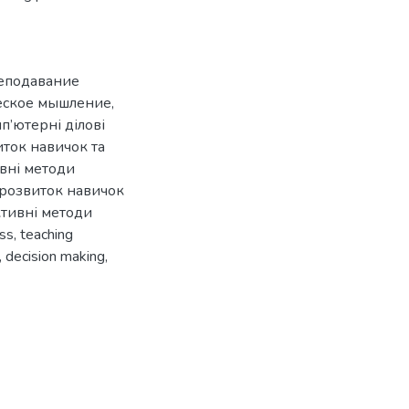
еподавание
еское мышление
,
п’ютерні ділові
иток навичок та
ивні методи
розвиток навичок
ктивні методи
ess
,
teaching
,
decision making
,