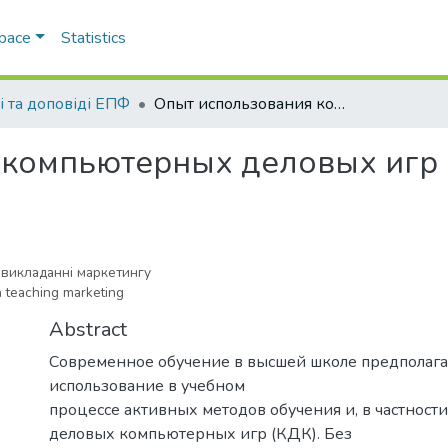
Space
Statistics
і та доповіді ЕПФ
Опыт использования компьютерных деловых игр в преподавании маркетинга
 компьютерных деловых игр
 викладанні маркетингу
n teaching marketing
Abstract
Современное обучение в высшей школе предполага
использование в учебном
процессе активных методов обучения и, в частност
деловых компьютерных игр (КДК). Без