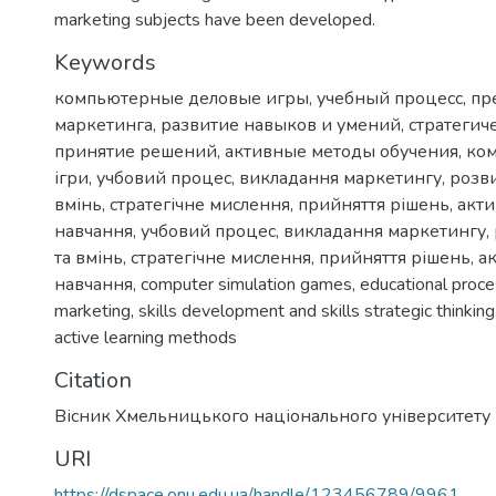
marketing subjects have been developed.
Keywords
компьютерные деловые игры
,
учебный процесс
,
пр
маркетинга
,
развитие навыков и умений
,
стратегич
принятие решений
,
активные методы обучения
,
ком
ігри, учбовий процес, викладання маркетингу, розв
вмінь, стратегічне мислення, прийняття рішень, акт
навчання
,
учбовий процес
,
викладання маркетингу
,
та вмінь
,
стратегічне мислення
,
прийняття рішень
,
а
навчання
,
computer simulation games
,
educational proc
marketing
,
skills development and skills strategic thinking
active learning methods
Citation
Вісник Хмельницького національного університету
URI
https://dspace.onu.edu.ua/handle/123456789/9961