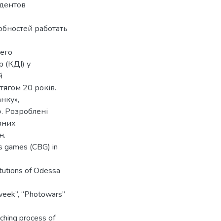
дентов
обностей работать
 его
 (КДІ) у
й
тягом 20 років.
нку»,
». Розроблені
зних
н.
s games (CBG) in
itutions of Odessa
sweek”, “Photowars”
aching process of