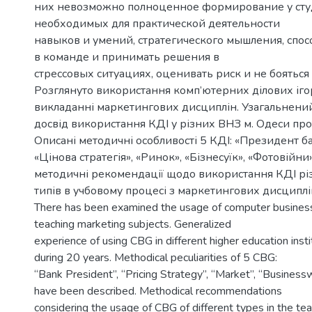
них невозможно полноценное формирование у сту
необходимых для практической деятельности
навыков и умений, стратегического мышления, спос
в команде и принимать решения в
стрессовых ситуациях, оценивать риск и не бояться
Розглянуто використання комп’ютерних ділових ігор
викладанні маркетингових дисциплін. Узагальнени
досвід використання КДІ у різних ВНЗ м. Одеси про
Описані методичні особливості 5 КДІ: «Президент ба
«Цінова стратегія», «Ринок», «Бізнесуїк», «Фотовійни
методичні рекомендації щодо використання КДІ рі
типів в учбовому процесі з маркетингових дисциплі
There has been examined the usage of computer busines
teaching marketing subjects. Generalized
experience of using CBG in different higher education inst
during 20 years. Methodical peculiarities of 5 CBG:
“Bank President”, “Pricing Strategy”, “Market”, “Busines
have been described. Methodical recommendations
considering the usage of CBG of different types in the te