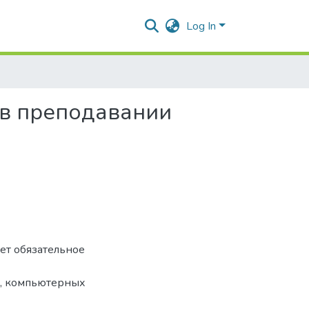
Log In
 в преподавании
ет обязательное
и, компьютерных