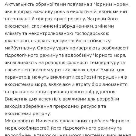
Актуальність обраної теми пов'язана з Чорним морем,
яке відіграє важливу роль в екологічній, економічній
та соціальній сферах країн регіону. Загрози його
екосистемі, спричинені забрудненням, змінами
клімату та неконтрольованою господарською
діяльністю, ставлять під сумнів його стійкість у
майбутньому. Окрему увагу привертають особливості
гідрологічного режиму та водообміну Чорного моря,
які впливають на розподіл солоності, температуру та
насиченість киснем у різних шарах води. Зміни цих
параметрів можуть викликати серйозні порушення в
екосистемах моря, включаючи втрату біорізноманіття
та зростання зони сірководневого забруднення.
Вивчення цих аспектів є важливим для розробки
заходів збереження природних ресурсів та
екосистеми регіону.
Мета роботи: Вивчення екологічних проблем Чорного
моря, особливостей його гідрологічного режиму та
водообміну, а також оцінка можливостей їх вирішення