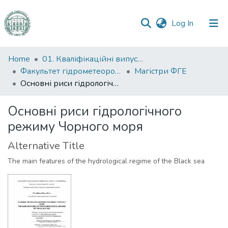
(current)
Log In
Communities
Home
01. Кваліфікаційні випускні роботи здобувачів вищої освіти
&
Факультет гідрометеорології і екології
Магістри ФГЕ
Collections
Основні риси гідрологічного режиму Чорного моря
All of DSpace
Основні риси гідрологічного
режиму Чорного моря
Statistics
Alternative Title
The main features of the hydrological regime of the Black sea