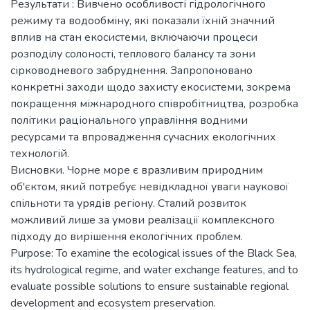
Результати : Вивчено особливості гідрологічного
режиму та водообміну, які показали їхній значний
вплив на стан екосистеми, включаючи процеси
розподілу солоності, теплового балансу та зони
сірководневого забруднення. Запропоновано
конкретні заходи щодо захисту екосистеми, зокрема
покращення міжнародного співробітництва, розробка
політики раціонального управління водними
ресурсами та впровадження сучасних екологічних
технологій.
Висновки. Чорне море є вразливим природним
об'єктом, який потребує невідкладної уваги наукової
спільноти та урядів регіону. Сталий розвиток
можливий лише за умови реалізації комплексного
підходу до вирішення екологічних проблем.
Purpose: To examine the ecological issues of the Black Sea,
its hydrological regime, and water exchange features, and to
evaluate possible solutions to ensure sustainable regional
development and ecosystem preservation.