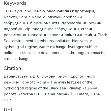
Keywords
103 науки про Землю
,
океанологія і гідрографія
,
магістр
,
Чорне море
,
екологічні проблеми
,
забруднення
,
біорізноманіття
,
гідрологічний режим
,
водообмін
,
сірководненве забруднення
,
сталий
розвиток
,
антропогенні впливи
,
кліматичні зміни
,
Black
Sea
,
environmental problems
,
pollution
,
biodiversity
,
hydrological regime
,
water exchange
,
hydrogen sulfide
pollution
,
sustainable development
,
anthropogenic impacts
,
climatic changes
Citation
Барановський, В. Є. Основні риси гідрологічного
режиму Чорного моря = The main features of the
hydrological regime of the Black sea : кваліфікаційна
робота магістра / В. Є. Барановський. – Одеса, 2024. –
57 с.
URI