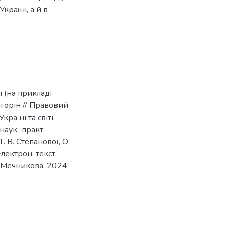
країні, а й в
я (на прикладі
Загорін // Правовий
раїні та світі.
наук.-практ.
Т. В. Степанової, О.
Електрон. текст.
 І. Мечникова, 2024.