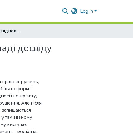
Log In
Медіація як засіб відновного правосуддя (на прикладі досвіду академічної мобільності в Туреччині)
ладі досвіду
та правопорушень,
 багато форм і
дності конфлікту,
рушення. Але після
о залишаються
 у так званому
му виступає
мент – медіація,