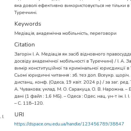
яка доволі ефективно використовується не тільки в У
Туреччині.
Keywords
Медіація
,
академічна мобільність
,
переговори
Citation
Загорін І. А. Медіація як засіб відновного правосудд
досвіду академічної мобільності в Туреччині) / І. А. 
вимір конституційної та кримінальної юрисдикції в Ук
Сьомі юридичні читання : зб. тез доп. Всеукр. щоріч. 
дистанц. конф. (Одеса, 19 квіт. 2024 р.) / за заг. ред. 
А. Чувакова; уклад. М. О. Саракуца, О. В. Нарожна. – 
дані (1 файл : 1,6 МБ). – Одеса : Одес. нац. ун-т ім. І.
– С. 118–120.
URI
І.
https://dspace.onu.edu.ua/handle/123456789/38847