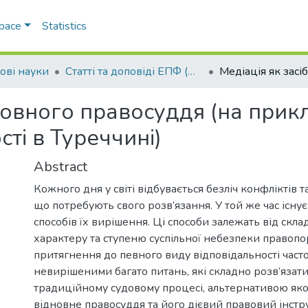
Space
Statistics
ові науки
Статті та доповіді ЕПФ (Правові науки)
дновного правосуддя (на прик
ті в Туреччині)
Abstract
Кожного дня у світі відбувається безліч конфліктів 
що потребують свого розв’язання. У той же час існує
способів їх вирішення. Ці способи залежать від скла
характеру та ступеню суспільної небезпеки правопо
притягнення до певного виду відповідальності част
невирішеними багато питань, які складно розв’язати
традиційному судовому процесі, альтернативою яко
відновне правосуддя та його дієвий правовий інстру