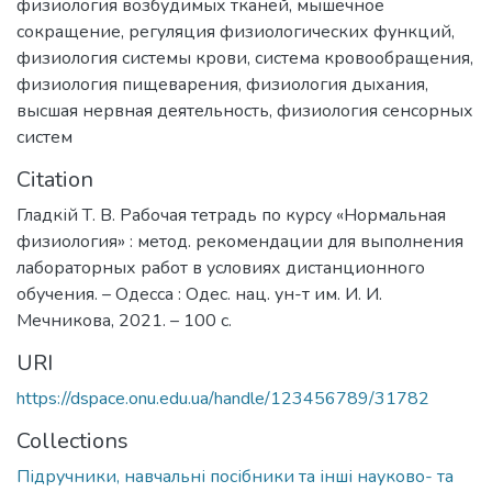
физиология возбудимых тканей
,
мышечное
сокращение
,
регуляция физиологических функций
,
физиология системы крови
,
система кровообращения
,
физиология пищеварения
,
физиология дыхания
,
высшая нервная деятельность
,
физиология сенсорных
систем
Citation
Гладкій Т. В. Рабочая тетрадь по курсу «Нормальная
физиология» : метод. рекомендации для выполнения
лабораторных работ в условиях дистанционного
обучения. – Одесса : Одес. нац. ун-т им. И. И.
Мечникова, 2021. – 100 с.
URI
https://dspace.onu.edu.ua/handle/123456789/31782
Collections
Підручники, навчальні посібники та інші науково- та