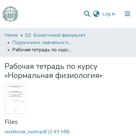
(current)
Log In
Communities
Home
02. Біологічний факультет
&
Підручники, навчальні посібники та інші науково- та навчально-методичні праці БФ
Collections
Рабочая тетрадь по курсу «Нормальная физиология»
All of DSpace
Рабочая тетрадь по курсу
«Нормальная физиология»
Statistics
Files
workbook_norm.pdf
(2.49 MB)